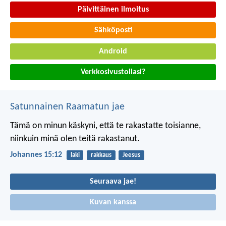
Päivittäinen ilmoitus
Sähköposti
Android
Verkkosivustollasi?
Satunnainen Raamatun jae
Tämä on minun käskyni, että te rakastatte toisianne,
niinkuin minä olen teitä rakastanut.
Johannes 15:12
laki
rakkaus
Jeesus
Seuraava jae!
Kuvan kanssa