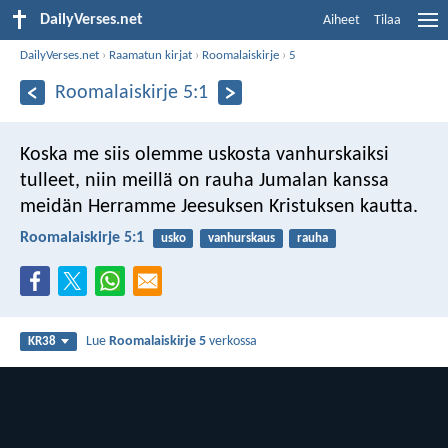
DailyVerses.net
Aiheet
Tilaa
DailyVerses.net
›
Raamatun kirjat
›
Roomalaiskirje
›
5
Roomalaiskirje 5:1
Koska me siis olemme uskosta vanhurskaiksi
tulleet, niin meillä on rauha Jumalan kanssa
meidän Herramme Jeesuksen Kristuksen kautta.
Roomalaiskirje 5:1
usko
vanhurskaus
rauha
Lue
Roomalaiskirje 5
verkossa
KR38