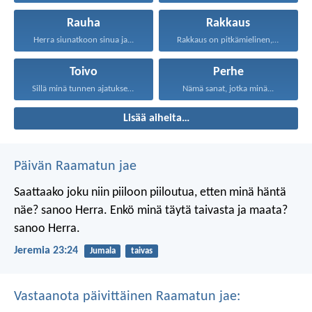
Rauha
Rakkaus
Herra siunatkoon sinua ja...
Rakkaus on pitkämielinen, rakkaus...
Toivo
Perhe
Sillä minä tunnen ajatukseni...
Nämä sanat, jotka minä...
Lisää aiheita…
Päivän Raamatun jae
Saattaako joku niin piiloon piiloutua,
etten minä häntä
näe? sanoo Herra.
Enkö minä täytä taivasta ja maata?
sanoo Herra.
Jeremia 23:24
Jumala
taivas
Vastaanota päivittäinen Raamatun jae: