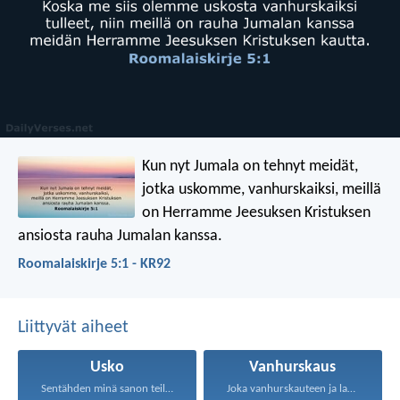
Kun nyt Jumala on tehnyt meidät,
jotka uskomme, vanhurskaiksi, meillä
on Herramme Jeesuksen Kristuksen
ansiosta rauha Jumalan kanssa.
Roomalaiskirje 5:1 - KR92
Liittyvät aiheet
Usko
Vanhurskaus
Sentähden minä sanon teille...
Joka vanhurskauteen ja laupeuteen...