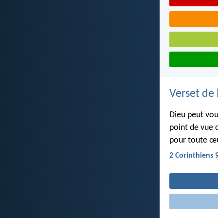
Verset de 
Dieu peut vou
point de vue 
pour toute œ
2 Corinthiens 