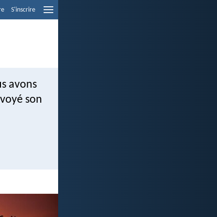
re
S'inscrire
us avons
nvoyé son