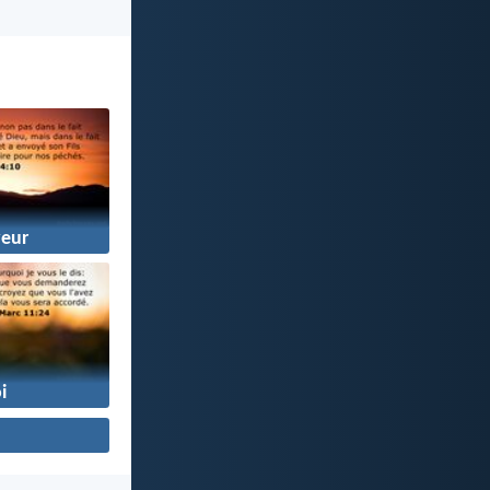
eur
i