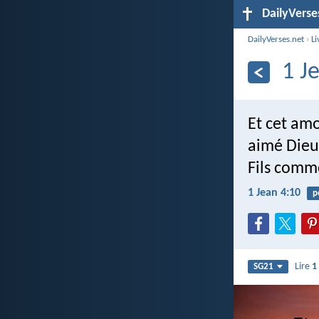
DailyVerse
DailyVerses.net
›
Li
1 J
Et cet amo
aimé Dieu,
Fils comm
1 Jean 4:10
p
Lire
1
SG21