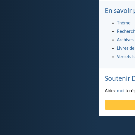
En savoir 
Thème
Recherch
Archives
Livres de
Versets l
Soutenir 
Aidez-
moi
à rép