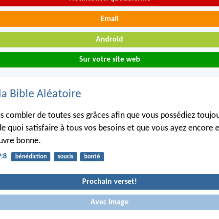
Email
Android
Sur votre site web
la Bible Aléatoire
s combler de toutes ses grâces afin que vous possédiez toujou
de quoi satisfaire à tous vos besoins et que vous ayez encore
uvre bonne.
9:8
bénédiction
soucis
bonté
Prochain verset!
Avec Image