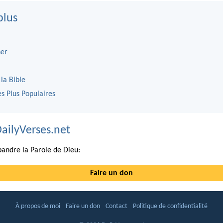
plus
er
 la Bible
es Plus Populaires
DailyVerses.net
andre la Parole de Dieu:
Faire un don
À propos de moi
Faire un don
Contact
Politique de confidentialité