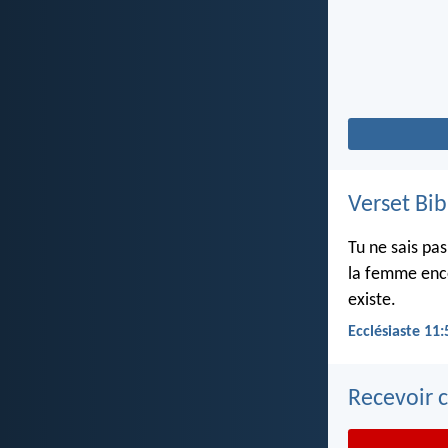
Verset Bib
Tu ne sais pa
la femme ence
existe.
Ecclésiaste 11:
Recevoir c