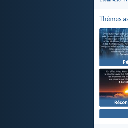
1 Jean 4:10 - 
Thèmes as
P
Réconc