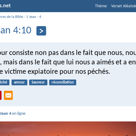
s.net
Thème
Verset Aléatoi
vres de la Bible
›
1 Jean
›
4
ean 4:10
ur consiste non pas dans le fait que nous, no
 mais dans le fait que lui nous a aimés et a e
e victime expiatoire pour nos péchés.
éché
amour
Sauveur
réconciliation
 Jean 4
en ligne