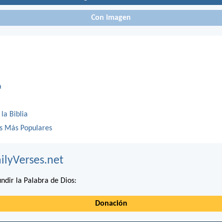
Con imagen
a
 la Biblia
os Más Populares
ilyVerses.net
ndir la Palabra de Dios:
Donación