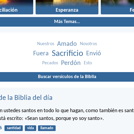
iliación
Esperanza
F
Más Temas...
Amado
Nuestros
Nosotros
Sacrificio
Fuera
Envió
Perdón
Pecados
Esto
Buscar versículos de la Biblia
de la Biblia del día
n ustedes santos en todo lo que hagan, como también es sant
stá escrito: «Sean santos, porque yo soy santo».
6
santidad
vida
llamado