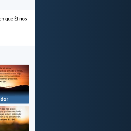
en que Él nos
ador