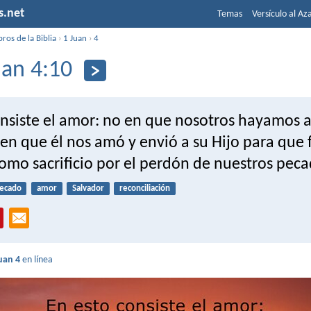
s.net
Temas
Versículo al Az
bros de la Biblia
›
1 Juan
›
4
uan 4:10
onsiste el amor: no en que nosotros hayamos
 en que él nos amó y envió a su Hijo para que 
omo sacrificio por el perdón de nuestros peca
ecado
amor
Salvador
reconciliación
uan 4
en línea