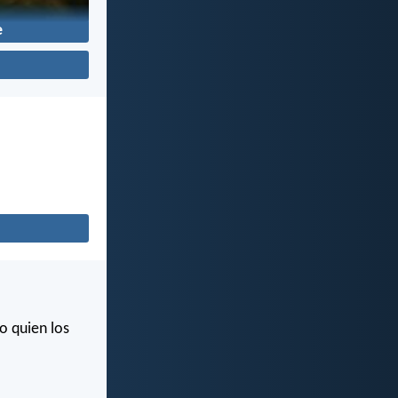
e
o quien los