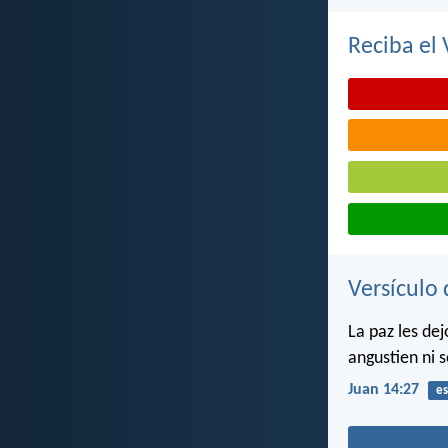
Reciba el 
Versículo 
La paz les de
angustien ni 
Juan 14:27
es