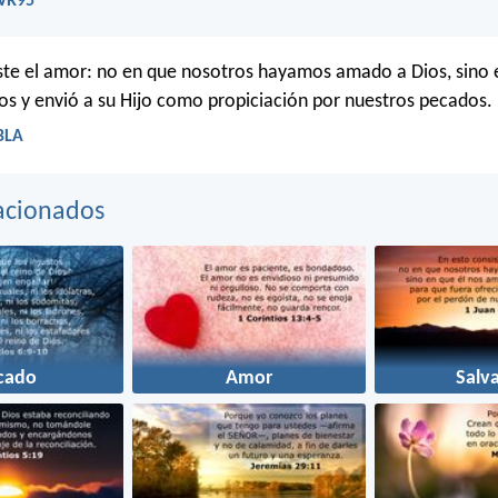
RVR95
ste el amor: no en que nosotros hayamos amado a Dios, sino 
s y envió a su Hijo como propiciación por nuestros pecados.
LBLA
acionados
cado
Amor
Salv