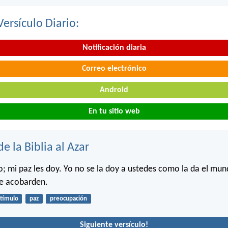
Versículo Diario:
Notificación diaria
Correo electrónico
Android
En tu sitio web
de la Biblia al Azar
jo; mi paz les doy. Yo no se la doy a ustedes como la da el mu
se acobarden.
tímulo
paz
preocupación
Siguiente versículo!