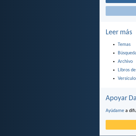
Leer más
Temas
Búsqued
Archivo
Libros de
Versícul
Apoyar Da
Ayúdame
a difu