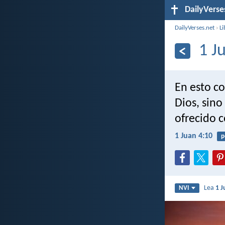
DailyVerse
DailyVerses.net
›
Li
1 J
En esto c
Dios, sino
ofrecido c
1 Juan 4:10
p
Lea
1 J
NVI