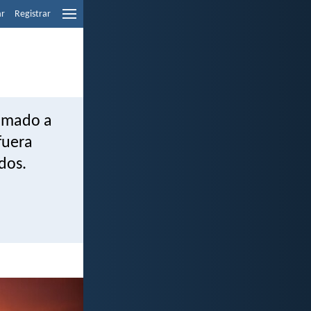
ar
Registrar
 amado a
fuera
dos.