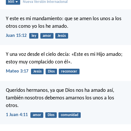
NVI
Nueva Versión Internacional
Y este es mi mandamiento: que se amen los unos a los
otros como yo los he amado.
Juan 15:12
ley
amor
Jesús
Y una voz desde el cielo decía: «Este es mi Hijo amado;
estoy muy complacido con él».
Mateo 3:17
Jesús
Dios
reconocer
Queridos hermanos, ya que Dios nos ha amado así,
también nosotros debemos amarnos los unos a los
otros.
1 Juan 4:11
amor
Dios
comunidad