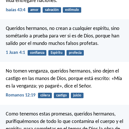
vida entregaré naciones.
Isaías 43:4
amor
salvación
estímulo
Queridos hermanos, no crean a cualquier espíritu, sino
sométanlo a prueba para ver si es de Dios, porque han
salido por el mundo muchos falsos profetas.
1 Juan 4:1
confianza
Espíritu
profecía
No tomen venganza, queridos hermanos, sino dejen el
castigo en las manos de Dios, porque está escrito: «Mía
es la venganza; yo pagaré», dice el Señor.
Romanos 12:19
cólera
castigo
juicio
Como tenemos estas promesas, queridos hermanos,
purifiquémonos de todo lo que contamina el cuerpo y el