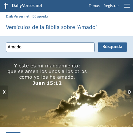
DailyVerses.net
Temas
Registrar
DailyVerses.net
›
Búsqueda
Versículos de la Biblia sobre 'Amado'
«
»