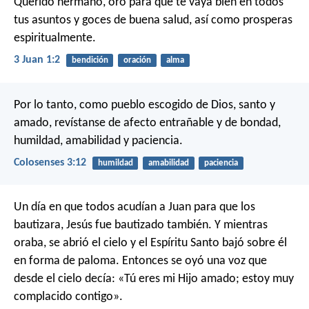
Querido hermano, oro para que te vaya bien en todos
tus asuntos y goces de buena salud, así como prosperas
espiritualmente.
3 Juan 1:2
bendición
oración
alma
Por lo tanto, como pueblo escogido de Dios, santo y
amado, revístanse de afecto entrañable y de bondad,
humildad, amabilidad y paciencia.
Colosenses 3:12
humildad
amabilidad
paciencia
Un día en que todos acudían a Juan para que los
bautizara, Jesús fue bautizado también. Y mientras
oraba, se abrió el cielo y el Espíritu Santo bajó sobre él
en forma de paloma. Entonces se oyó una voz que
desde el cielo decía: «Tú eres mi Hijo amado; estoy muy
complacido contigo».