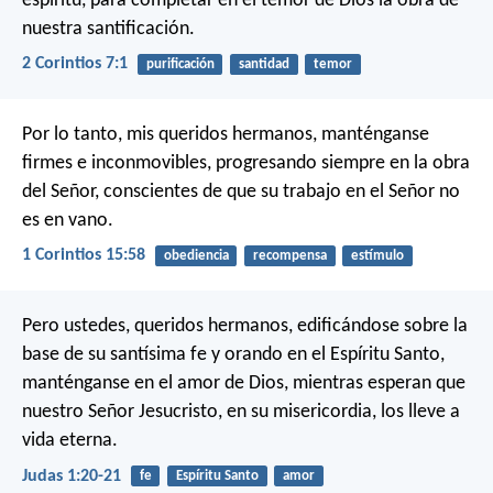
espíritu, para completar en el temor de Dios la obra de
nuestra santificación.
2 Corintios 7:1
purificación
santidad
temor
Por lo tanto, mis queridos hermanos, manténganse
firmes e inconmovibles, progresando siempre en la obra
del Señor, conscientes de que su trabajo en el Señor no
es en vano.
1 Corintios 15:58
obediencia
recompensa
estímulo
Pero ustedes, queridos hermanos, edificándose sobre la
base de su santísima fe y orando en el Espíritu Santo,
manténganse en el amor de Dios, mientras esperan que
nuestro Señor Jesucristo, en su misericordia, los lleve a
vida eterna.
Judas 1:20-21
fe
Espíritu Santo
amor