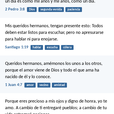
un día es como mil años y mil años, como un día.
2 Pedro 3:8
Dios
segunda venida
paciencia
Mis queridos hermanos, tengan presente esto: Todos
deben estar listos para escuchar, pero no apresurarse
para hablar ni para enojarse.
Santiago 1:19
hablar
escucha
cólera
Queridos hermanos, amémonos los unos a los otros,
porque el amor viene de Dios y todo el que ama ha
nacido de él y lo conoce.
1 Juan 4:7
amor
vecino
amistad
Porque eres precioso a mis ojos
y digno de honra, yo te
amo.
A cambio de ti entregaré pueblos;
a cambio de tu