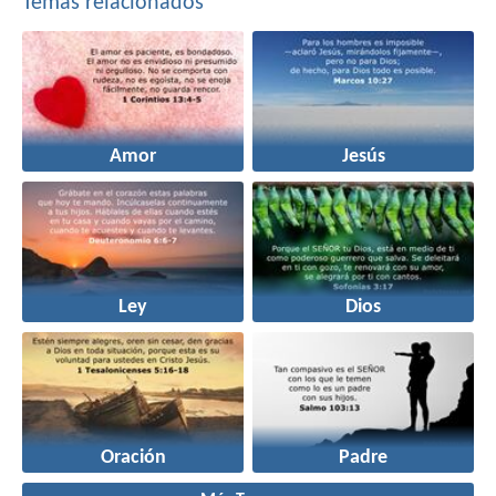
Temas relacionados
Amor
Jesús
Ley
Dios
Oración
Padre