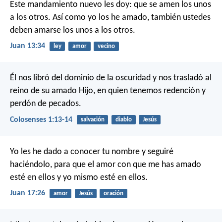
Este mandamiento nuevo les doy: que se amen los unos
a los otros. Así como yo los he amado, también ustedes
deben amarse los unos a los otros.
Juan 13:34
ley
amor
vecino
Él nos libró del dominio de la oscuridad y nos trasladó al
reino de su amado Hijo, en quien tenemos redención y
perdón de pecados.
Colosenses 1:13-14
salvación
diablo
Jesús
Yo les he dado a conocer tu nombre y seguiré
haciéndolo, para que el amor con que me has amado
esté en ellos y yo mismo esté en ellos.
Juan 17:26
amor
Jesús
oración