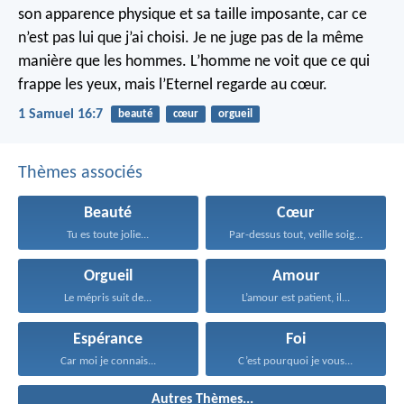
son apparence physique et sa taille imposante, car ce
n’est pas lui que j’ai choisi. Je ne juge pas de la même
manière que les hommes. L’homme ne voit que ce qui
frappe les yeux, mais l’Eternel regarde au cœur.
1 Samuel 16:7
beauté
cœur
orgueil
Thèmes associés
Beauté
Cœur
Tu es toute jolie...
Par-dessus tout, veille soigneusement...
Orgueil
Amour
Le mépris suit de...
L’amour est patient, il...
Espérance
Foi
Car moi je connais...
C’est pourquoi je vous...
Autres Thèmes...