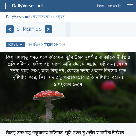
DailyVerses.net
বিষয়
সাবস্ক্রাইব
DailyVerses.net
›
বাইবেলের বই
›
১ শমূয়েল
১ শমূয়েল ১৬
অনলাইনে
১ শমূয়েল ১৬
পড়ুন
ROVU
কিন্তু সদাপ্রভু শমূয়েলকে কহিলেন, তুমি উহার মুখশ্রীর বা কায়িক দীর্ঘতার