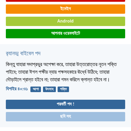
ইমেইল
Android
আপনার ওয়েবসাইটে
র‌্যানড্ম বাইবেল পদ
কিন্তু যাহারা সদাপ্রভুর অপেক্ষা করে, তাহারা উত্তরোত্তর নূতন শক্তি
পাইবে; তাহারা ঈগল পক্ষীর ন্যায় পক্ষসহকারে ঊর্ধ্বে উঠিবে; তাহারা
দৌড়াইলে শ্রান্ত হইবে না; তাহারা গমন করিলে ক্লান্ত হইবে না।
যিশাইয় ৪০:৩১
আশা
উৎসাহ
শক্তি
পরবর্তী পদ !
ছবি সহ