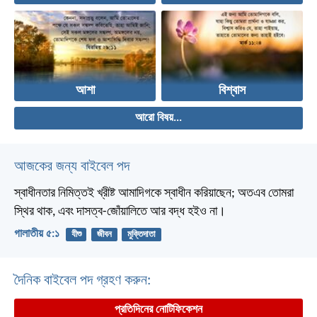
আশা
বিশ্বাস
আরো বিষয়...
আজকের জন্য বাইবেল পদ
স্বাধীনতার নিমিত্তই খ্রীষ্ট আমাদিগকে স্বাধীন করিয়াছেন; অতএব তোমরা
স্থির থাক, এবং দাসত্ব-জোঁয়ালিতে আর বদ্ধ হইও না।
গালাতীয় ৫:১
যীশু
জীবন
মুক্তিদাতা
দৈনিক বাইবেল পদ গ্রহণ করুন:
প্রতিদিনের নোটিফিকেশন