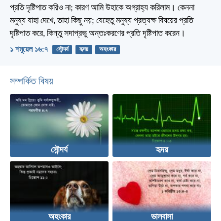
প্রতি দৃষ্টিপাত করিও না; কারণ আমি উহাকে অগ্রাহ্য করিলাম। কেননা
মনুষ্য যাহা দেখে, তাহা কিছু নয়; যেহেতু মনুষ্য প্রত্যক্ষ বিষয়ের প্রতি
দৃষ্টিপাত করে, কিন্তু সদাপ্রভু অন্তঃকরণের প্রতি দৃষ্টিপাত করেন।
১ শমূয়েল ১৬:৭
সৌন্দর্য
হৃদয়
অহংকার
সম্পর্কিত বিষয়
সৌন্দর্য
হৃদয়
অহংকার
ভালবাসা