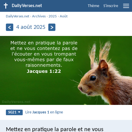
DailyVerses.net
Thème
S'inscrire
DailyVerses.net
›
Archives
›
2025
›
Août
4 août 2025
Lire
Jacques 1
en ligne
SG21
Mettez en pratique la parole et ne vous