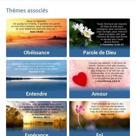
Thèmes associés
Obéissance
Parole de Dieu
Entendre
Amour
Espérance
Foi