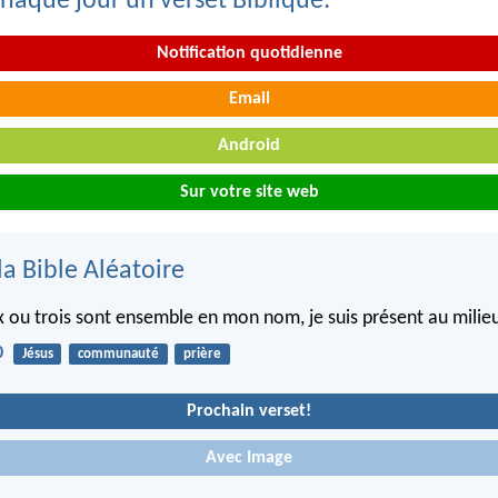
haque jour un verset Biblique:
Notification quotidienne
Email
Android
Sur votre site web
la Bible Aléatoire
x ou trois sont ensemble en mon nom, je suis présent au milieu
0
Jésus
communauté
prière
Prochain verset!
Avec Image