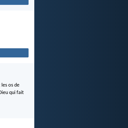
 les os de
ieu qui fait