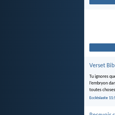
Verset Bib
Tu ignores qu
l’embryon dan
toutes choses
Ecclésiaste 11: