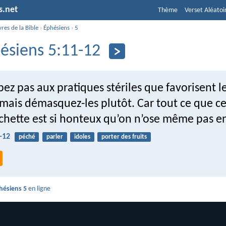
s.net
Thème
Verset Aléatoi
vres de la Bible
›
Éphésiens
›
5
ésiens 5:11-12
pez pas aux pratiques stériles que favorisent l
mais démasquez-les plutôt. Car tout ce que ce
chette est si honteux qu’on n’ose même pas en
-12
péché
parler
idoles
porter des fruits
hésiens 5
en ligne