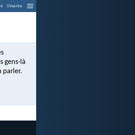
re
S'inscrire
es
s gens-là
 parler.