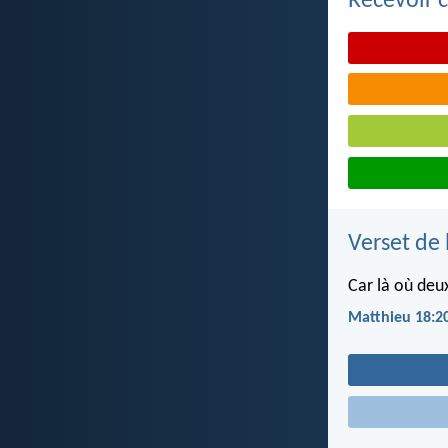
Recevoir c
Verset de 
Car là où deu
Matthieu 18:2