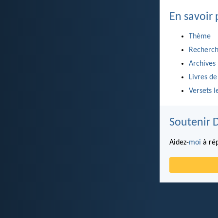
En savoir 
Thème
Recherch
Archives
Livres de
Versets l
Soutenir 
Aidez-
moi
à rép