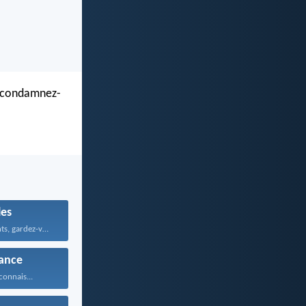
t condamnez-
les
Mes chers enfants, gardez-vous...
ance
connais...