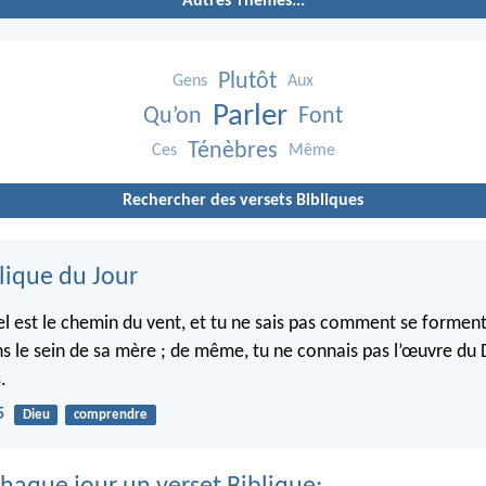
Autres Thèmes...
Plutôt
Gens
Aux
Parler
Qu’on
Font
Ténèbres
Ces
Même
Rechercher des versets Bibliques
lique du Jour
el est le chemin du vent, et tu ne sais pas comment se forment
s le sein de sa mère ; de même, tu ne connais pas l’œuvre du D
.
5
Dieu
comprendre