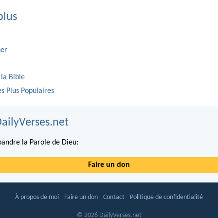
plus
er
 la Bible
es Plus Populaires
DailyVerses.net
andre la Parole de Dieu:
Faire un don
À propos de moi
Faire un don
Contact
Politique de confidentialité
© 2026 DailyVerses.net