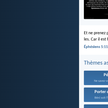
Et ne prenez 
les. Car il es
Éphésiens 5:11
Thèmes as
P
Ne savez-v
Porter 
Béni soit 