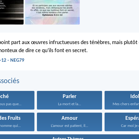
point part aux œuvres infructueuses des ténèbres, mais plutô
t honteux de dire ce qu’ils font en secret.
-12 - NEG79
sociés
éché
Parler
Ido
ous pas que...
La mort et la...
des Fruits
Amour
Espér
l’homme qui...
L’amour est patient, il...
Car moi je 