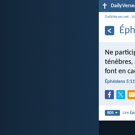
DailyVerse
DailyVerses.net
›
Li
Éph
Ne partici
ténèbres, 
font en ca
Éphésiens 5:11
Lire
Ép
BDS