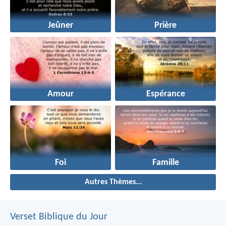
Jeûner
Prière
Amour
Espérance
Foi
Famille
Autres Thèmes...
Verset Biblique du Jour