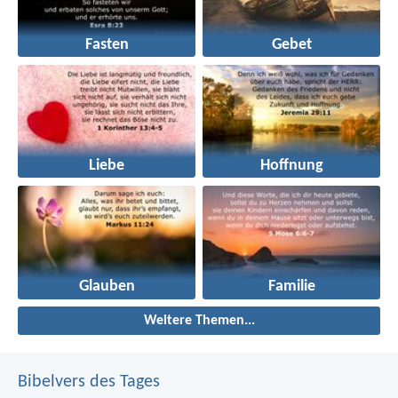
Fasten
Gebet
Liebe
Hoffnung
Glauben
Familie
Weitere Themen...
Bibelvers des Tages