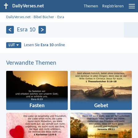
DailyVerses.net
Themen
Registrieren
DailyVerses.net
›
Bibel Bücher
›
Esra
Esra 10
Lesen Sie
Esra 10
online
LUT
Verwandte Themen
Fasten
Gebet