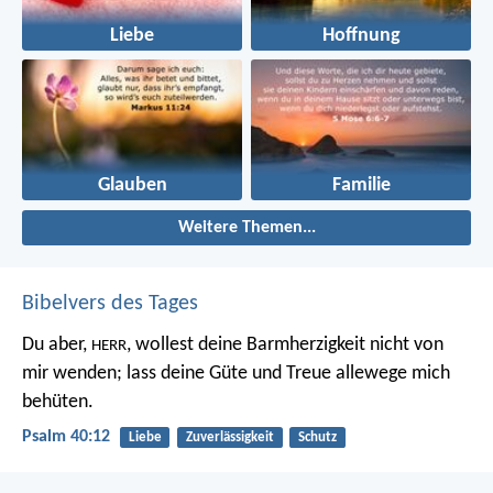
Liebe
Hoffnung
Glauben
Familie
Weitere Themen...
Bibelvers des Tages
Du aber,
, wollest deine Barmherzigkeit nicht von
HERR
mir wenden;
lass deine Güte und Treue allewege mich
behüten.
Psalm 40:12
Liebe
Zuverlässigkeit
Schutz