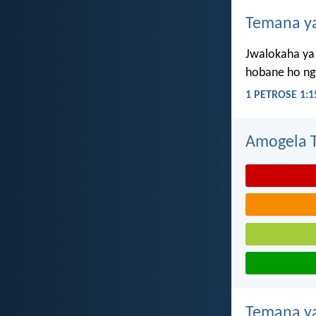
Temana ya
Jwalokaha ya 
hobane ho ngo
1 PETROSE 1:1
Amogela Te
Temana ya