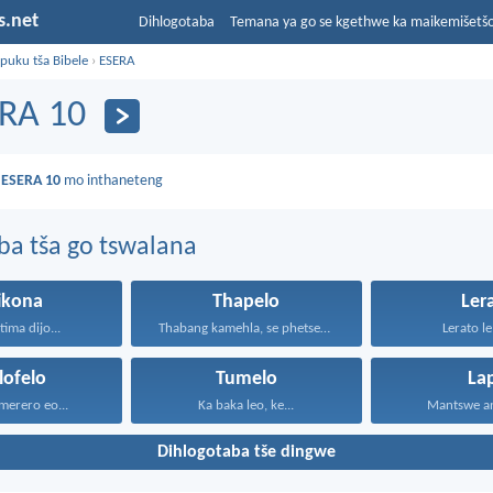
s.net
Dihlogotaba
Temana ya go se kgethwe ka maikemišetš
puku tša Bibele
›
ESERA
RA 10
a
ESERA 10
mo inthaneteng
ba tša go tswalana
ikona
Thapelo
Ler
tima dijo...
Thabang kamehla, se phetseng...
Lerato le 
lofelo
Tumelo
La
 merero eo...
Ka baka leo, ke...
Mantswe an
Dihlogotaba tše dingwe