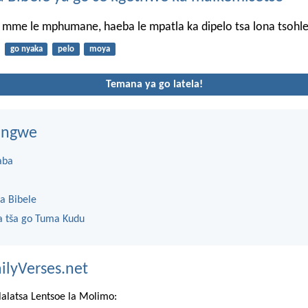
, mme le mphumane, haeba le mpatla ka dipelo tsa lona tsohle
go nyaka
pelo
moya
Temana ya go latela!
dingwe
aba
a Bibele
 tša go Tuma Kudu
ilyVerses.net
lalatsa Lentsoe la Molimo: