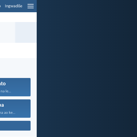
o
Ingwadiše
ato
na le...
pa
a ao ke...