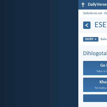
DailyVerse
DailyVerses.net
›
Di
ESE
Bal
SSO89
Dihlogota
Go 
Yaba re i
Kho
‘Ke tseba