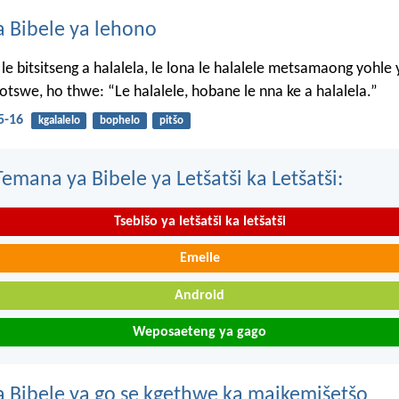
 Bibele ya lehono
le bitsitseng a halalela, le lona le halalele metsamaong yohle 
tswe, ho thwe: “Le halalele, hobane le nna ke a halalela.”
5-16
kgalalelo
bophelo
pitšo
mana ya Bibele ya Letšatši ka Letšatši:
Tsebišo ya letšatši ka letšatši
Emeile
Android
Weposaeteng ya gago
 Bibele ya go se kgethwe ka maikemišetšo