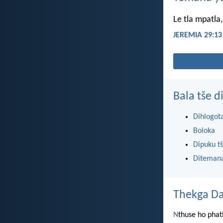
Le tla mpatla
JEREMIA 29:13
Bala tše 
Dihlogot
Boloka
Dipuku tš
Ditemana
Thekga Da
N
thuse ho phat