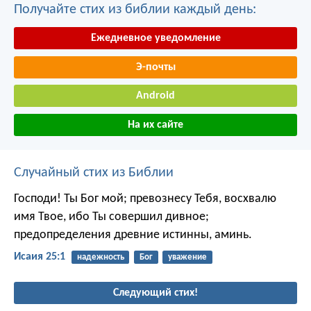
Получайте стих из библии каждый день:
Ежедневное уведомление
Э-почты
Android
На их сайте
Случайный стих из Библии
Господи! Ты Бог мой;
превознесу Тебя, восхвалю
имя Твое,
ибо Ты совершил дивное;
предопределения древние истинны, аминь.
Исаия 25:1
надежность
Бог
уважение
Следующий стих!