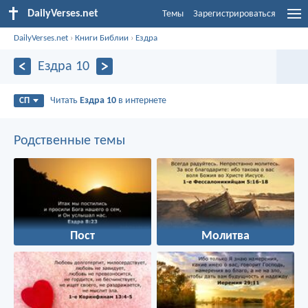
DailyVerses.net
Темы
Зарегистрироваться
DailyVerses.net
›
Книги Библии
›
Ездра
Ездра 10
Читать
Ездра 10
в интернете
СП
Родственные темы
Пост
Молитва