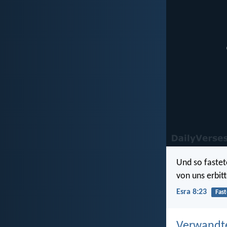
Und so fastet
von uns erbit
Esra 8:23
Fas
Verwandt