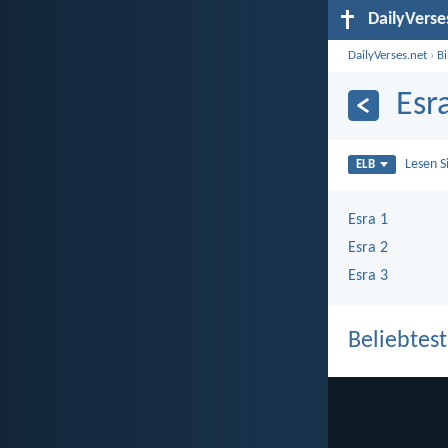
DailyVerse
DailyVerses.net
›
B
Esr
Lesen S
ELB
Esra 1
Esra 2
Esra 3
Beliebtest