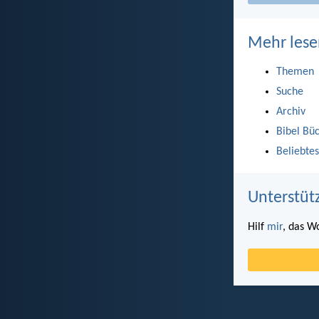
Mehr lese
Themen
Suche
Archiv
Bibel Bü
Beliebtes
Unterstüt
Hilf
mir
, das W