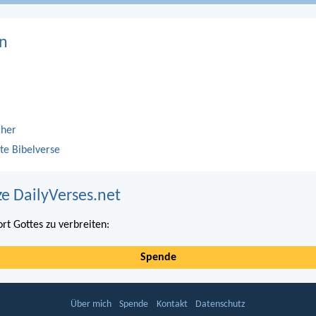
n
cher
te Bibelverse
ze DailyVerses.net
ort Gottes zu verbreiten:
Spende
Über mich
Spende
Kontakt
Datenschutz