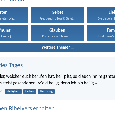
sten
Gebet
Lie
steten wir...
Freut euch allezeit! Betet...
Die Liebe ist 
fnung
Glauben
Fami
 kenne ja...
Darum sage ich euch...
Und diese Wo
Weitere Themen...
des Tages
er, welcher euch berufen hat, heilig ist, seid auch ihr im ganz
s steht geschrieben: »Seid heilig, denn ich bin heilig.«
16
Heiligkeit
Leben
Berufung
nen Bibelvers erhalten: