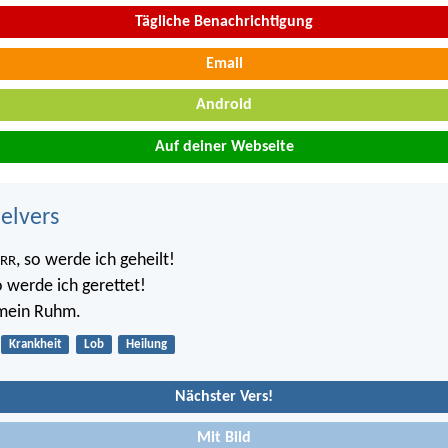
Tägliche Benachrichtigung
Email
Android
Auf deiner Webseite
belvers
, so werde ich geheilt!
RR
o werde ich gerettet!
 mein Ruhm.
Krankheit
Lob
Heilung
Nächster Vers!
Mit Bild