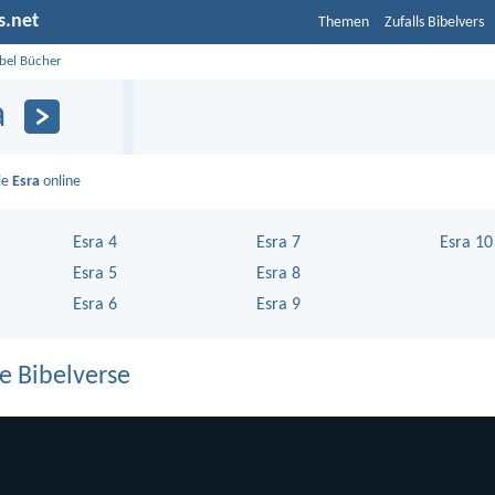
s.net
Themen
Zufalls Bibelvers
ibel Bücher
a
ie
Esra
online
Esra 4
Esra 7
Esra 10
Esra 5
Esra 8
Esra 6
Esra 9
e Bibelverse