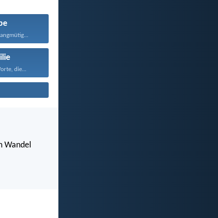
be
langmütig...
lie
rte, die...
en Wandel