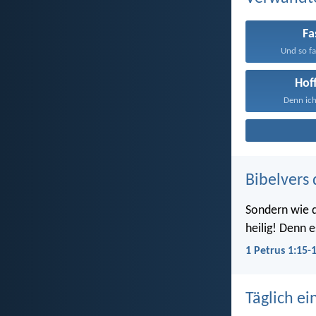
Fa
Und so fa
Hof
Denn ich
Bibelvers 
Sondern wie d
heilig! Denn e
1 Petrus 1:15-
Täglich ei