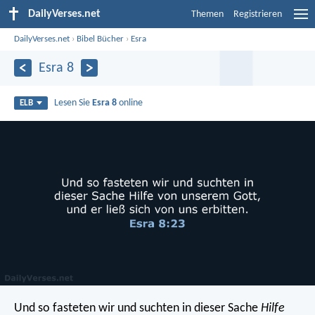
DailyVerses.net
Themen
Registrieren
DailyVerses.net
›
Bibel Bücher
›
Esra
Esra 8
Lesen Sie
Esra 8
online
ELB
Und so fasteten wir und suchten in dieser Sache
Hilfe