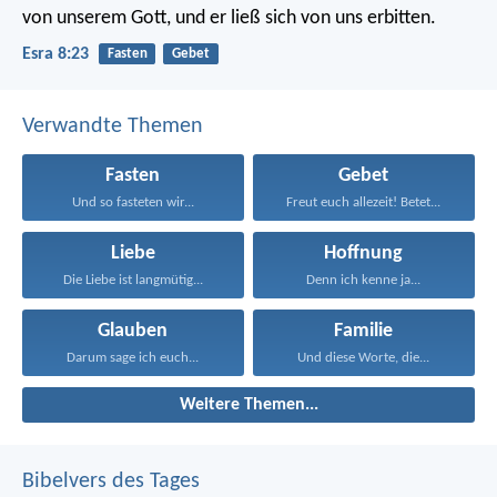
von unserem Gott, und er ließ sich von uns erbitten.
Esra 8:23
Fasten
Gebet
Verwandte Themen
Fasten
Gebet
Und so fasteten wir...
Freut euch allezeit! Betet...
Liebe
Hoffnung
Die Liebe ist langmütig...
Denn ich kenne ja...
Glauben
Familie
Darum sage ich euch...
Und diese Worte, die...
Weitere Themen...
Bibelvers des Tages