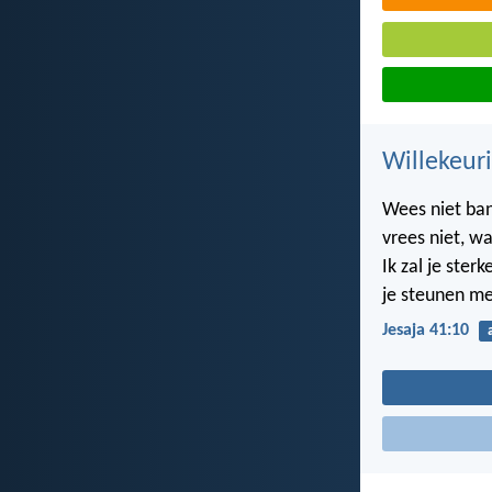
Willekeuri
Wees niet bang
vrees niet, wa
Ik zal je sterk
je steunen me
Jesaja 41:10