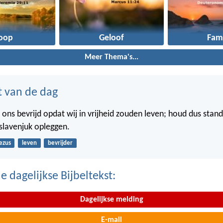
oop
Geloof
Fami
Meer Thema's...
t van de dag
 ons bevrijd opdat wij in vrijheid zouden leven; houd dus stand
slavenjuk opleggen.
ezus
leven
bevrijder
 dagelijkse Bijbeltekst:
Dagelijkse melding
E-mail