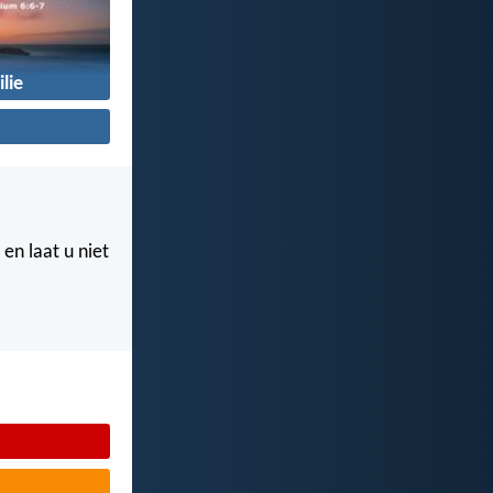
lie
 en laat u niet