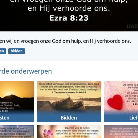
n wij en vroegen onze God om hulp, en Hij verhoorde ons.
ten
bidden
erde onderwerpen
sten
Bidden
Lie