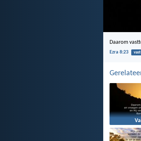
Daarom vastte
Ezra 8:23
vas
Gerelate
Va