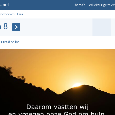
s.net
Thema's
Willekeurige tekst
ijbelboeken
›
Ezra
a 8
s
Ezra 8
online