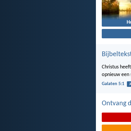
H
Bijbelteks
Christus heeft
opnieuw een 
Galaten 5:1
J
Ontvang de