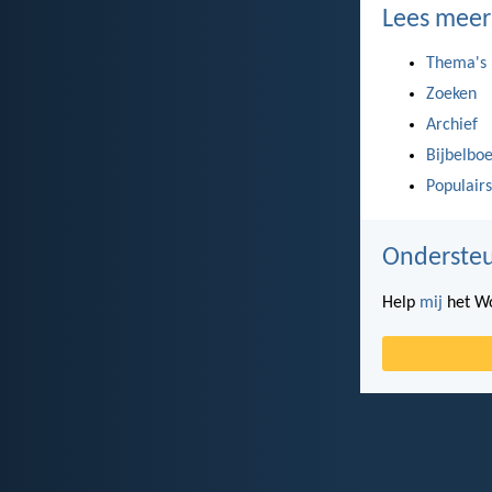
Lees meer
Thema's
Zoeken
Archief
Bijbelbo
Populairs
Ondersteu
Help
mij
het Wo