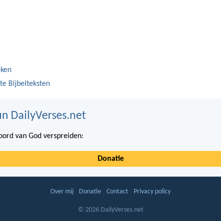
eken
te Bijbelteksten
n DailyVerses.net
ord van God verspreiden:
Donatie
Over mij
Donatie
Contact
Privacy policy
© 2026 DailyVerses.net