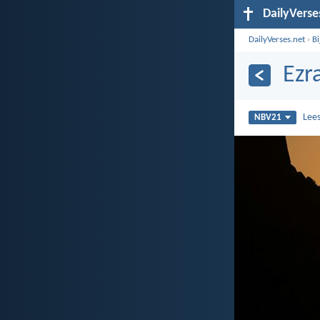
DailyVerse
DailyVerses.net
›
B
Ezr
Lee
NBV21