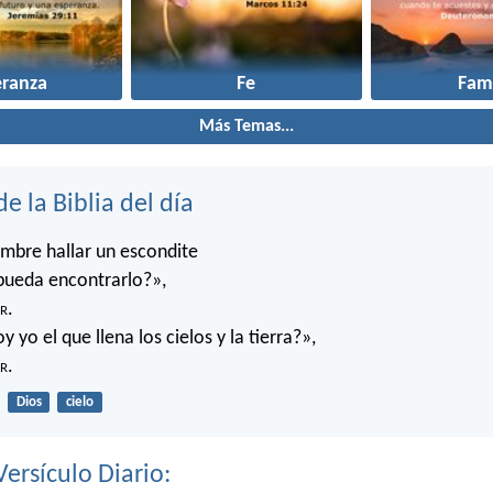
eranza
Fe
Fami
Más Temas...
de la Biblia del día
mbre hallar un escondite
pueda encontrarlo?»,
r
.
 yo el que llena los cielos y la tierra?»,
r
.
Dios
cielo
Versículo Diario: