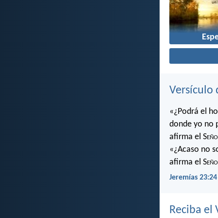
Esp
Versículo 
«¿Podrá el ho
donde yo no 
afirma el S
eño
«¿Acaso no soy
afirma el S
eño
Jeremías 23:24
Reciba el 