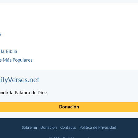
a
 la Biblia
os Más Populares
ilyVerses.net
ndir la Palabra de Dios:
Donación
Sobre mí
Donación
Contacto
Política de Privacidad