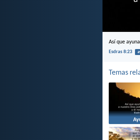
Así que ayuna
Esdras 8:23
a
Temas rel
Ay