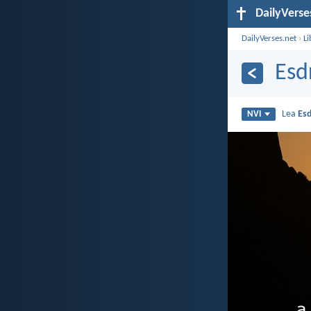
DailyVerse
DailyVerses.net
›
Li
Esd
Lea
Esd
NVI