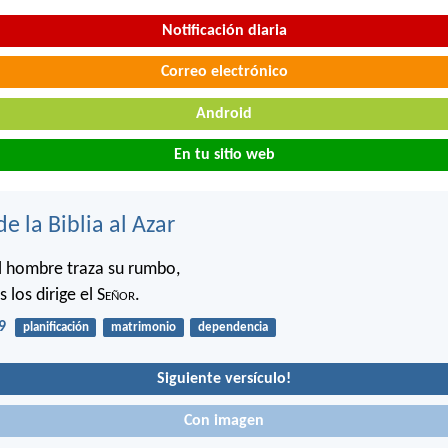
Notificación diaria
Correo electrónico
Android
En tu sitio web
de la Biblia al Azar
l hombre traza su rumbo,
 los dirige el S
eñor
.
9
planificación
matrimonio
dependencia
Siguiente versículo!
Con imagen