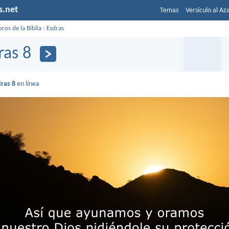
s.net
Temas
Versículo al Az
bros de la Biblia
›
Esdras
ras 8
ras 8
en línea