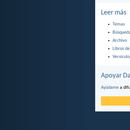
Leer más
Temas
Búsqued
Archivo
Libros de
Versícul
Apoyar Da
Ayúdame
a difu