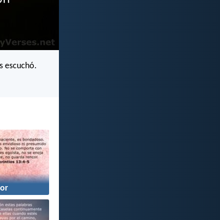
s escuchó.
or