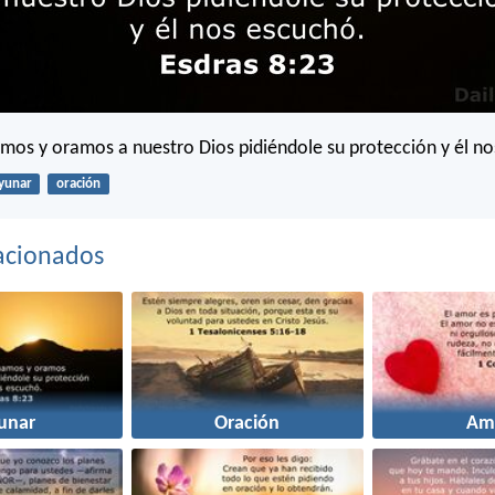
mos y oramos a nuestro Dios pidiéndole su protección y él no
yunar
oración
acionados
unar
Oración
Am