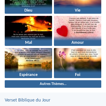
Dieu
Vie
Mal
Amour
Espérance
Foi
Autres Thèmes...
Verset Biblique du Jour