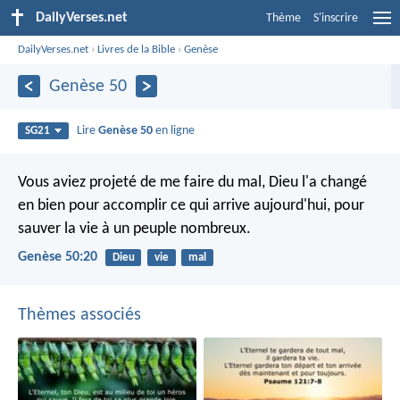
DailyVerses.net
Thème
S'inscrire
DailyVerses.net
›
Livres de la Bible
›
Genèse
Genèse 50
Lire
Genèse 50
en ligne
SG21
Vous aviez projeté de me faire du mal, Dieu l'a changé
en bien pour accomplir ce qui arrive aujourd'hui, pour
sauver la vie à un peuple nombreux.
Genèse 50:20
Dieu
vie
mal
Thèmes associés