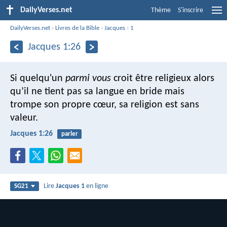
DailyVerses.net
Thème
S'inscrire
DailyVerses.net
›
Livres de la Bible
›
Jacques
›
1
Jacques 1:26
Si quelqu'un
parmi vous
croit être religieux alors
qu’il ne tient pas sa langue en bride mais
trompe son propre cœur, sa religion est sans
valeur.
Jacques 1:26
parler
Lire
Jacques 1
en ligne
SG21