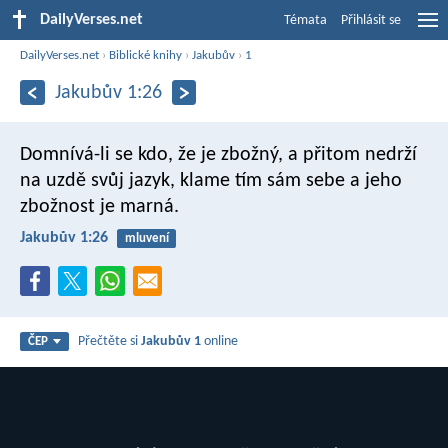
DailyVerses.net
Témata
Přihlásit se
DailyVerses.net
›
Biblické knihy
›
Jakubův
›
1
Jakubův 1:26
Domnívá-li se kdo, že je zbožný, a přitom nedrží
na uzdě svůj jazyk, klame tím sám sebe a jeho
zbožnost je marná.
Jakubův 1:26
mluvení
Přečtěte si
Jakubův 1
online
ČEP