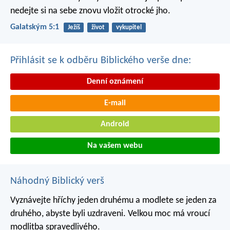
nedejte si na sebe znovu vložit otrocké jho.
Galatským 5:1
Ježíš
život
vykupitel
Přihlásit se k odběru Biblického verše dne:
Denní oznámení
E-mail
Android
Na vašem webu
Náhodný Biblický verš
Vyznávejte hříchy jeden druhému a modlete se jeden za
druhého, abyste byli uzdraveni. Velkou moc má vroucí
modlitba spravedlivého.