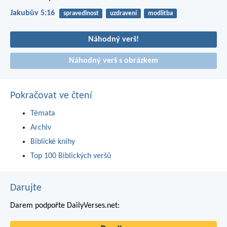
Jakubův 5:16
spravedlnost
uzdravení
modlitba
Náhodný verš!
Náhodný verš s obrázkem
Pokračovat ve čtení
Témata
Archiv
Biblické knihy
Top 100 Biblických veršů
Darujte
Darem podpořte DailyVerses.net: