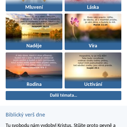
Mluvení
Láska
Naděje
Víra
Rodina
Uctívání
Další témata…
Biblický verš dne
Tu svobodu nám vydobyl Kristus. Stůjte proto pevně a