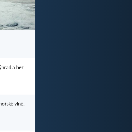
ýhrad a bez
mořské vlně,