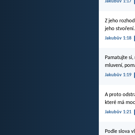
Jakubův 1:17
Z jeho rozhod
jeho stvoření.
Jakubův 1:18
Pamatujte si, 
mluvení, poma
Jakubův 1:19
A proto odstr
které má moc 
Jakubův 1:21
Podle slova v