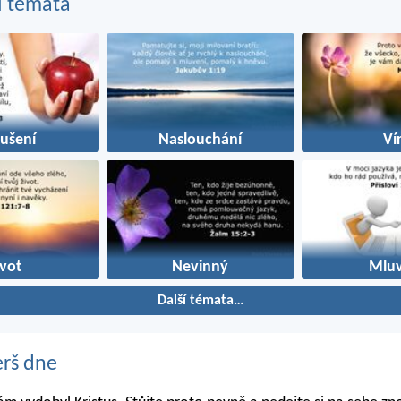
í témata
ušení
Naslouchání
Ví
ivot
Nevinný
Mluv
Další témata…
erš dne