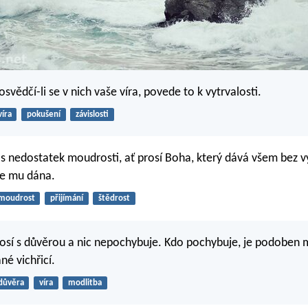
 osvědčí-li se v nich vaše víra, povede to k vytrvalosti.
víra
pokušení
závislosti
ás nedostatek moudrosti, ať prosí Boha, který dává všem bez v
de mu dána.
moudrost
přijímání
štědrost
osí s důvěrou a nic nepochybuje. Kdo pochybuje, je podoben 
né vichřicí.
důvěra
víra
modlitba