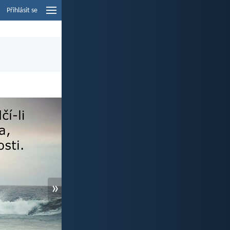
Přihlásit se
»