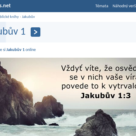
s.net
Témata
Náhodný verš
blické knihy
›
Jakubův
ubův 1
e si
Jakubův 1
online