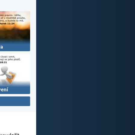
ra
ení