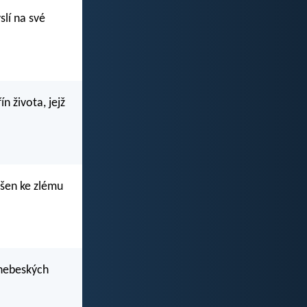
slí na své
n života, jejž
ušen ke zlému
 nebeských