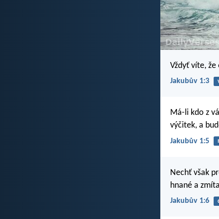
Vždyť víte, že
Jakubův 1:3
Má-li kdo z v
výčitek, a bu
Jakubův 1:5
Nechť však pr
hnané a zmíta
Jakubův 1:6