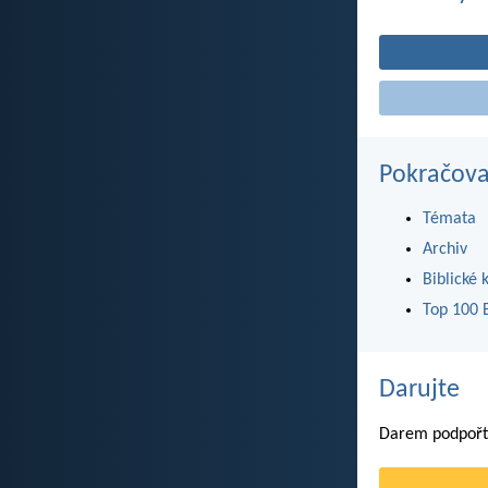
Pokračova
Témata
Archiv
Biblické 
Top 100 B
Darujte
Darem podpořte