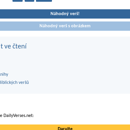
Náhodný verš!
Náhodný verš s obrázkem
t ve čtení
knihy
iblických veršů
 DailyVerses.net:
Darujte