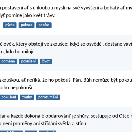
m postavení ať s chloubou myslí na své vyvýšení a bohatý ať my
dyť pomine jako květ trávy.
0
pýcha
pokora
peníze
lověk, který obstojí ve zkoušce; když se osvědčí, dostane vavří
ěm, kdo ho milují.
odměna
pokušení
život
zkouškou, ať neříká, že ho pokouší Pán. Bůh nemůže být poko
koho nepokouší.
pokušení
touhy
porozumění
dar a každé dokonalé obdarování‘ je shůry, sestupuje od Otce
 není proměny ani střídání světla a stínu.