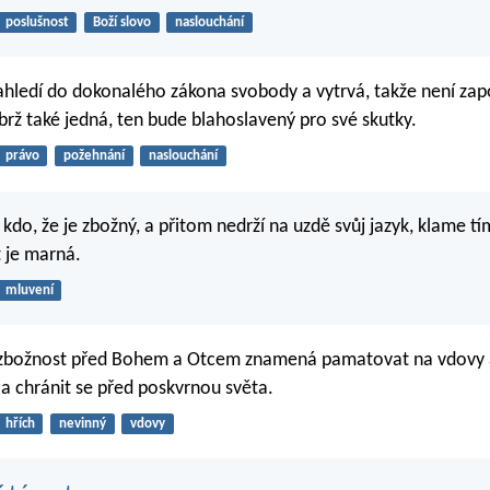
poslušnost
Boží slovo
naslouchání
ahledí do dokonalého zákona svobody a vytrvá, takže není za
brž také jedná, ten bude blahoslavený pro své skutky.
právo
požehnání
naslouchání
 kdo, že je zbožný, a přitom nedrží na uzdě svůj jazyk, klame t
 je marná.
mluvení
á zbožnost před Bohem a Otcem znamená pamatovat na vdovy a
 a chránit se před poskvrnou světa.
hřích
nevinný
vdovy