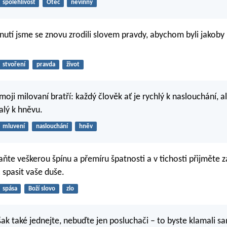
spolehlivost
Otec
nevinný
nutí jsme se znovu zrodili slovem pravdy, abychom byli jakoby p
stvoření
pravda
život
moji milovaní bratří: každý člověk ať je rychlý k naslouchání, 
lý k hněvu.
mluvení
naslouchání
hněv
aňte veškerou špínu a přemíru špatnosti a v tichosti přijměte z
spasit vaše duše.
spása
Boží slovo
zlo
šak také jednejte, nebuďte jen posluchači – to byste klamali s