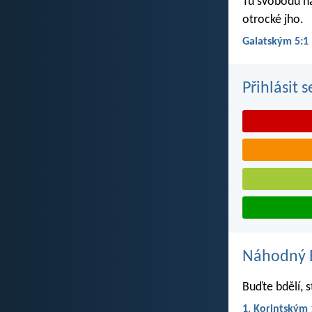
Tu svobodu ná
otrocké jho.
Galatským 5:1
Přihlásit 
Náhodný B
Buďte bdělí, s
1. Korintským 