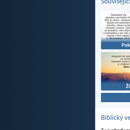
Souvisejíc
Pok
Ž
Biblický v