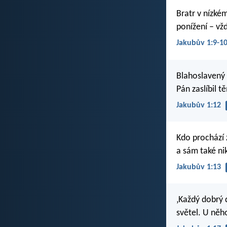
Bratr v nízké
ponížení – vž
Jakubův 1:9-1
Blahoslavený č
Pán zaslíbil t
Jakubův 1:12
Kdo prochází 
a sám také ni
Jakubův 1:13
‚Každý dobrý 
světel. U něho