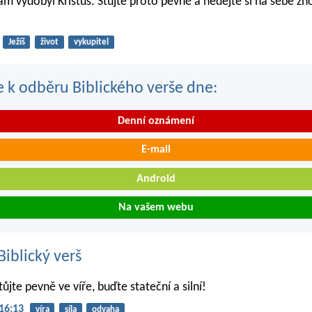
m vydobyl Kristus. Stůjte proto pevně a nedejte si na sebe zno
Ježíš
život
vykupitel
se k odběru Biblického verše dne:
Denní oznámení
E-mail
Android
Na vašem webu
iblický verš
tůjte pevně ve víře, buďte stateční a silní!
16:13
víra
síla
odvaha