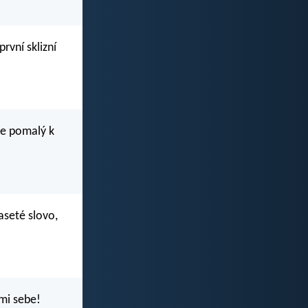
rvní sklizní
ale pomalý k
aseté slovo,
ami sebe!