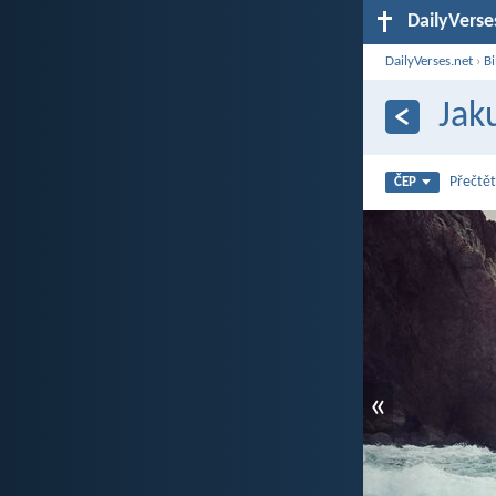
DailyVerse
DailyVerses.net
›
Bi
Jak
Přečtět
ČEP
«