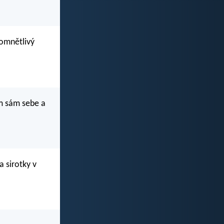
pomnětlivý
ím sám sebe a
 sirotky v