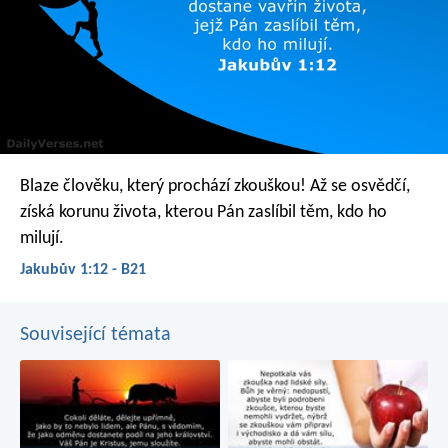
Blaze člověku, který prochází zkouškou! Až se osvědčí,
získá korunu života, kterou Pán zaslíbil těm, kdo ho
milují.
Jakubův 1:12 - B21
Související témata