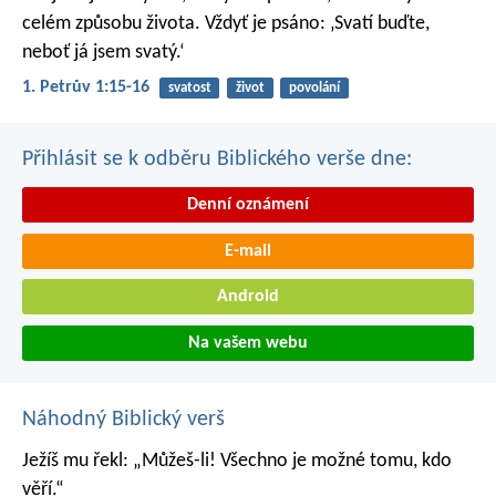
celém způsobu života. Vždyť je psáno: ‚Svatí buďte,
neboť já jsem svatý.‘
1. Petrův 1:15-16
svatost
život
povolání
Přihlásit se k odběru Biblického verše dne:
Denní oznámení
E-mail
Android
Na vašem webu
Náhodný Biblický verš
Ježíš mu řekl: „Můžeš-li! Všechno je možné tomu, kdo
věří.“