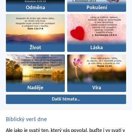
Odměna
Pokušení
Život
Láska
Naděje
Víra
Další témata…
Biblický verš dne
Ale jako je svatý ten, který vás povolal, buďte i vy svatí v