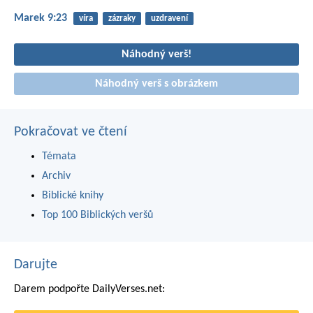
Marek 9:23
víra
zázraky
uzdravení
Náhodný verš!
Náhodný verš s obrázkem
Pokračovat ve čtení
Témata
Archiv
Biblické knihy
Top 100 Biblických veršů
Darujte
Darem podpořte DailyVerses.net: