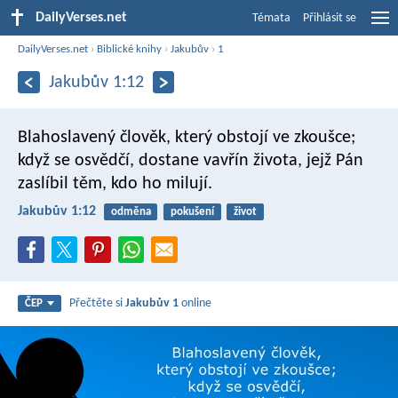
DailyVerses.net
Témata
Přihlásit se
DailyVerses.net
›
Biblické knihy
›
Jakubův
›
1
Jakubův 1:12
Blahoslavený člověk, který obstojí ve zkoušce;
když se osvědčí, dostane vavřín života, jejž Pán
zaslíbil těm, kdo ho milují.
Jakubův 1:12
odměna
pokušení
život
Přečtěte si
Jakubův 1
online
ČEP