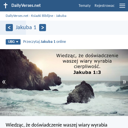
DailyVerses.net
Tematy
Rejestrowac
DailyVerses.net
›
Ksiazki Biblijne
›
Jakuba
Jakuba 1
Przeczytaj
Jakuba 1
online
UBG
«
»
Wiedząc, że doświadczenie waszej wiary wyrabia