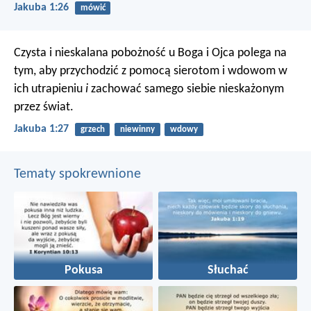
Jakuba 1:26
mówić
Czysta i nieskalana pobożność u Boga i Ojca polega na
tym, aby przychodzić z pomocą sierotom i wdowom w
ich utrapieniu
i
zachować samego siebie nieskażonym
przez świat.
Jakuba 1:27
grzech
niewinny
wdowy
Tematy spokrewnione
Pokusa
Słuchać