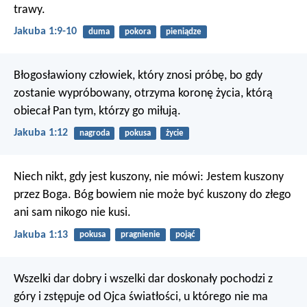
trawy.
Jakuba 1:9-10
duma
pokora
pieniądze
Błogosławiony człowiek, który znosi próbę, bo gdy
zostanie wypróbowany, otrzyma koronę życia, którą
obiecał Pan tym, którzy go miłują.
Jakuba 1:12
nagroda
pokusa
życie
Niech nikt, gdy jest kuszony, nie mówi: Jestem kuszony
przez Boga. Bóg bowiem nie może być kuszony do złego
ani sam nikogo nie kusi.
Jakuba 1:13
pokusa
pragnienie
pojąć
Wszelki dar dobry i wszelki dar doskonały pochodzi z
góry i zstępuje od Ojca światłości, u którego nie ma