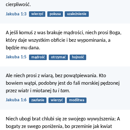
cierpliwość.
Jakuba 1:3
wierzyć
pokusa
uzależnienie
A jeśli komuś z was brakuje mądrości, niech prosi Boga,
który daje wszystkim obficie i bez wypominania, a
będzie mu dana.
Jakuba 1:5
mądrość
otrzymać
hojność
Ale niech prosi z wiarą, bez powątpiewania. Kto
bowiem wątpi, podobny jest do fali morskiej pędzonej
przez wiatr i miotanej
tu i tam
.
Jakuba 1:6
zaufanie
wierzyć
modlitwa
Niech ubogi brat chlubi się ze swojego wywyższenia; A
bogaty ze swego poniżenia, bo przeminie jak kwiat