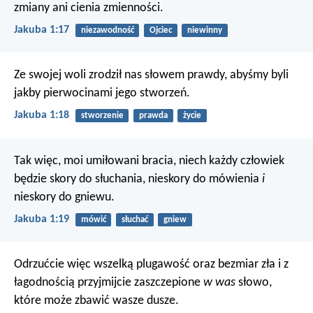
zmiany ani cienia zmienności.
Jakuba 1:17
niezawodność
Ojciec
niewinny
Ze swojej woli zrodził nas słowem prawdy, abyśmy byli
jakby pierwocinami jego stworzeń.
Jakuba 1:18
stworzenie
prawda
życie
Tak więc, moi umiłowani bracia, niech każdy człowiek
będzie skory do słuchania, nieskory do mówienia
i
nieskory do gniewu.
Jakuba 1:19
mówić
słuchać
gniew
Odrzućcie więc wszelką plugawość oraz bezmiar zła i z
łagodnością przyjmijcie zaszczepione
w was
słowo,
które może zbawić wasze dusze.