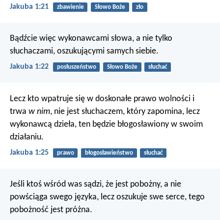
Jakuba 1:21
zbawienie
Słowo Boże
zło
Bądźcie więc wykonawcami słowa, a nie tylko
słuchaczami, oszukującymi samych siebie.
Jakuba 1:22
posłuszeństwo
Słowo Boże
słuchać
Lecz kto wpatruje się w doskonałe prawo wolności i
trwa
w nim
, nie jest słuchaczem, który zapomina, lecz
wykonawcą dzieła, ten będzie błogosławiony w swoim
działaniu.
Jakuba 1:25
prawo
błogosławieństwo
słuchać
Jeśli ktoś wśród was sądzi, że jest pobożny, a nie
powściąga swego języka, lecz oszukuje swe serce, tego
pobożność jest próżna.