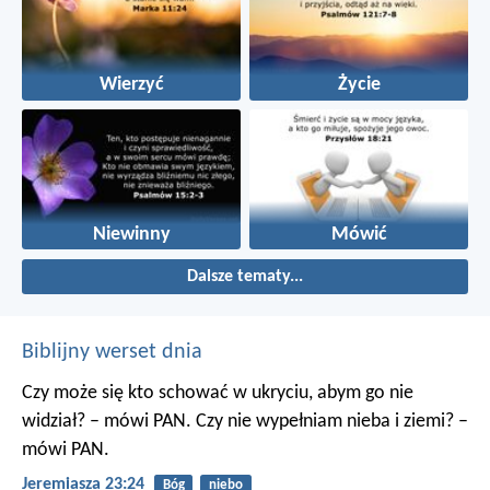
Wierzyć
Życie
Niewinny
Mówić
Dalsze tematy...
Biblijny werset dnia
Czy może się kto schować w ukryciu, abym go nie
widział? – mówi PAN. Czy nie wypełniam nieba i ziemi? –
mówi PAN.
Jeremiasza 23:24
Bóg
niebo