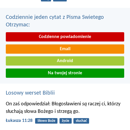
Codziennie jeden cytat z Pisma Swietego
Otrzymac:
Codzienne powiadomienie
Email
Android
Na twojej stronie
Losowy werset Biblii
On zaś odpowiedział: Błogosławieni
są
raczej ci, którzy
słuchają słowa Bożego i strzegą go.
Łukasza 11:28
Słowo Boże
życie
słuchać