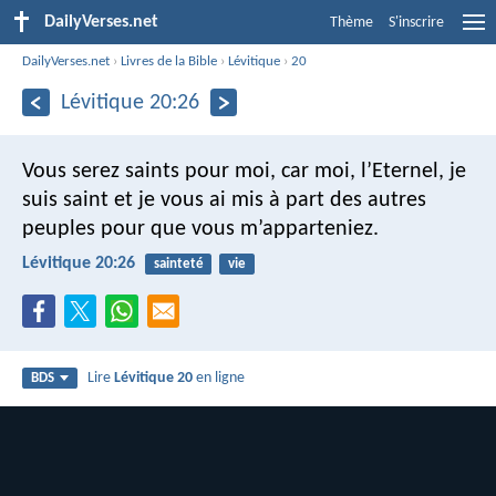
DailyVerses.net
Thème
S'inscrire
DailyVerses.net
›
Livres de la Bible
›
Lévitique
›
20
Lévitique 20:26
Vous serez saints pour moi, car moi, l’Eternel, je
suis saint et je vous ai mis à part des autres
peuples pour que vous m’apparteniez.
Lévitique 20:26
sainteté
vie
Lire
Lévitique 20
en ligne
BDS