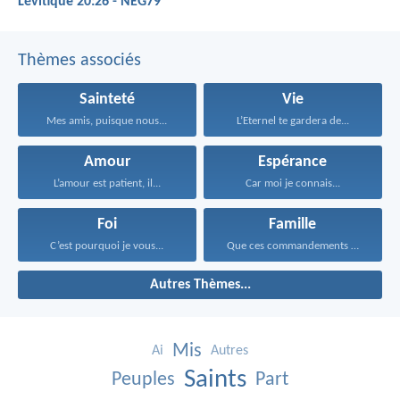
Lévitique 20:26 - NEG79
Thèmes associés
Sainteté
Vie
Mes amis, puisque nous...
L’Eternel te gardera de...
Amour
Espérance
L’amour est patient, il...
Car moi je connais...
Foi
Famille
C’est pourquoi je vous...
Que ces commandements que...
Autres Thèmes...
Mis
Ai
Autres
Saints
Peuples
Part