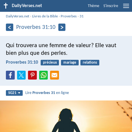
DailyVerses.net
Thème
S'inscrire
DailyVerses.net
›
Livres de la Bible
›
Proverbes
›
31
Proverbes 31:10
Qui trouvera une femme de valeur?
Elle vaut
bien plus que des perles.
Proverbes 31:10
précieux
mariage
relations
Lire
Proverbes 31
en ligne
SG21