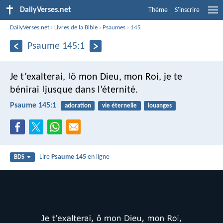
DailyVerses.net
Thème
S'inscrire
DailyVerses.net
›
Livres de la Bible
›
Psaumes
›
145
Psaume 145:1
Je t’exalterai,
ô mon Dieu, mon Roi,
je te
|
bénirai
jusque dans l’éternité.
|
Psaume 145:1
adoration
vie éternelle
louanges
Lire
Psaume 145
en ligne
BDS