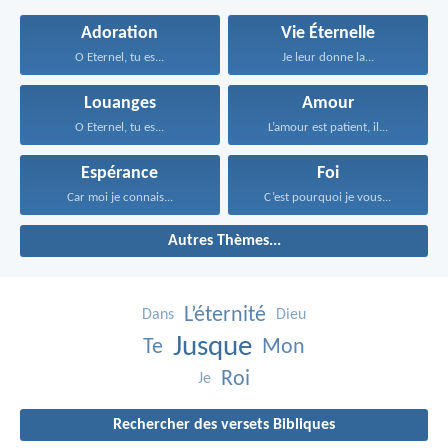
Adoration
Vie Éternelle
O Eternel, tu es...
Je leur donne la...
Louanges
Amour
O Eternel, tu es...
L’amour est patient, il...
Espérance
Foi
Car moi je connais...
C’est pourquoi je vous...
Autres Thèmes...
L’éternité
Dans
Dieu
Jusque
Te
Mon
Roi
Je
Rechercher des versets Bibliques