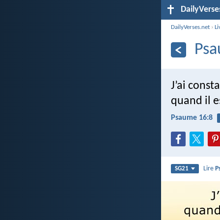
DailyVerse
DailyVerses.net
›
Li
Psa
J’ai cons
quand il e
Psaume 16:8
Lire
P
SG21