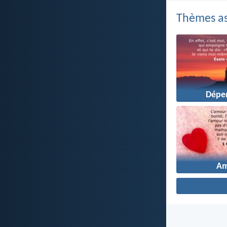
Thèmes as
Dépe
A