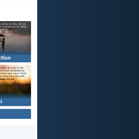
ction
i