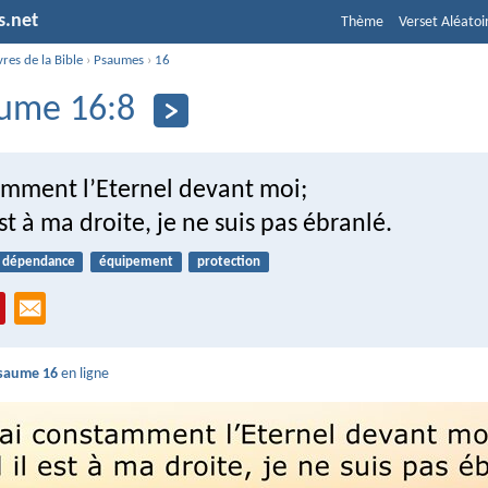
s.net
Thème
Verset Aléatoi
vres de la Bible
›
Psaumes
›
16
ume 16:8
tamment l’Eternel devant moi;
st à ma droite, je ne suis pas ébranlé.
dépendance
équipement
protection
saume 16
en ligne