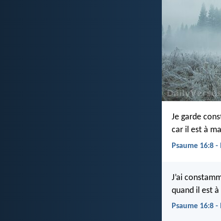
Je garde co
car il est à m
Psaume 16:8 -
J’ai constamm
quand il est à
Psaume 16:8 -