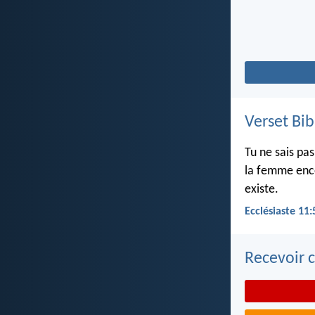
Verset Bib
Tu ne sais pa
la femme ence
existe.
Ecclésiaste 11:
Recevoir c