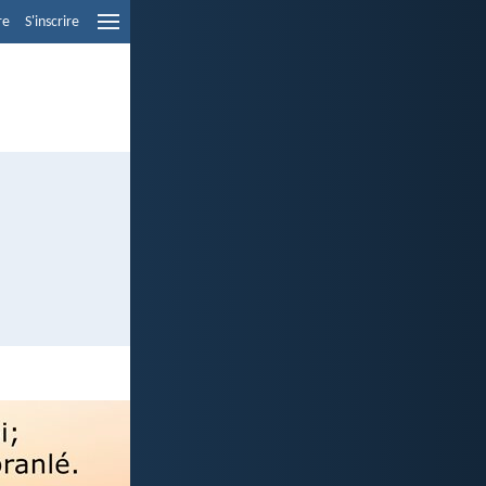
re
S'inscrire