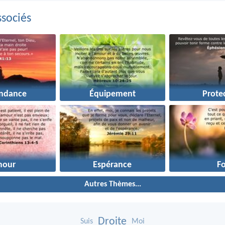
sociés
ndance
Équipement
Prote
mour
Espérance
Fo
Autres Thèmes...
Droite
Suis
Moi