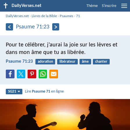
DailyVerses.net
Thème
S'inscrire
DailyVerses.net
›
Livres de la Bible
›
Psaumes
›
71
Psaume 71:23
Pour te célébrer, j’aurai la joie sur les lèvres
et
dans mon âme que tu as libérée.
Psaume 71:23
adoration
libérateur
âme
chanter
Lire
Psaume 71
en ligne
SG21