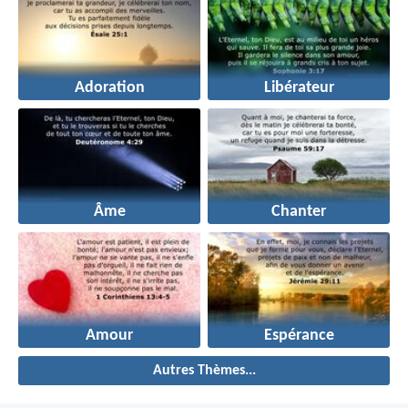
Adoration
Libérateur
Âme
Chanter
Amour
Espérance
Autres Thèmes...