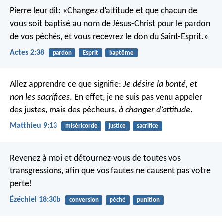
Pierre leur dit: «Changez d’attitude et que chacun de
vous soit baptisé au nom de Jésus-Christ pour le pardon
de vos péchés, et vous recevrez le don du Saint-Esprit.»
Actes 2:38
pardon
Esprit
baptême
Allez apprendre ce que signifie:
Je désire la bonté, et
non les sacrifices
. En effet, je ne suis pas venu appeler
des justes, mais des pécheurs,
à changer d’attitude
.
Matthieu 9:13
miséricorde
justice
sacrifice
Revenez à moi et détournez-vous de toutes vos
transgressions, afin que vos fautes ne causent pas votre
perte!
Ézéchiel 18:30b
conversion
péché
punition