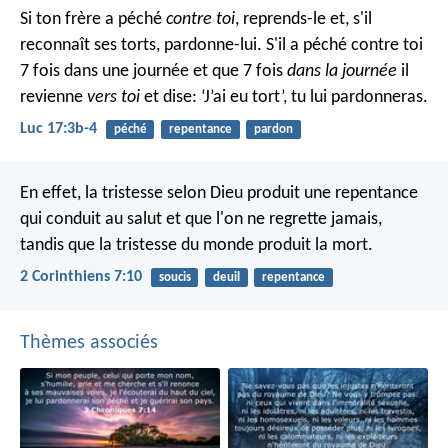
Si ton frère a péché
contre toi
, reprends-le et, s'il
reconnaît ses torts, pardonne-lui. S'il a péché contre toi
7 fois dans une journée et que 7 fois
dans la journée
il
revienne
vers toi
et dise: ‘J’ai eu tort’, tu lui pardonneras.
Luc 17:3b-4
péché
repentance
pardon
En effet, la tristesse selon Dieu produit une repentance
qui conduit au salut et que l'on ne regrette jamais,
tandis que la tristesse du monde produit la mort.
2 Corinthiens 7:10
soucis
deuil
repentance
Thèmes associés