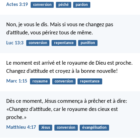
Actes 3:19
conversion
péché
pardon
Non, je vous le dis. Mais si vous ne changez pas
d’attitude, vous périrez tous de même.
Luc 13:3
conversion
repentance
punition
Le moment est arrivé et le royaume de Dieu est proche.
Changez d’attitude et croyez à la bonne nouvelle!
Marc 1:15
royaume
conversion
repentance
Dès ce moment, Jésus commença à prêcher et à dire:
«Changez d’attitude, car le royaume des cieux est
proche.»
Matthieu 4:17
Jésus
conversion
évangélisation