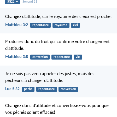
SG21
Segond 21
Changez d’attitude, car le royaume des cieux est proche.
Matthieu 3:2
repentance
royaume
ciel
Produisez donc du fruit qui confirme votre changement
d’attitude.
Matthieu 3:8
conversion
repentance
vie
Je ne suis pas venu appeler des justes, mais des
pécheurs, à changer d’attitude.
Luc 5:32
péché
repentance
conversion
Changez donc d’attitude et convertissez-vous pour que
vos péchés soient effacés!