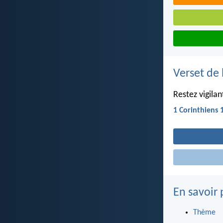
Verset de 
Restez vigilan
1 Corinthiens 
En savoir 
Thème