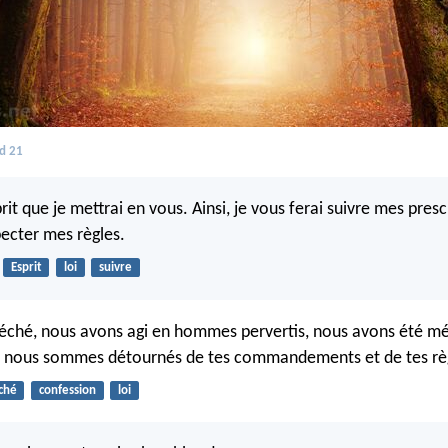
d 21
it que je mettrai en vous. Ainsi, je vous ferai suivre mes presc
pecter mes règles.
Esprit
loi
suivre
éché, nous avons agi en hommes pervertis, nous avons été mé
us nous sommes détournés de tes commandements et de tes rè
ché
confession
loi