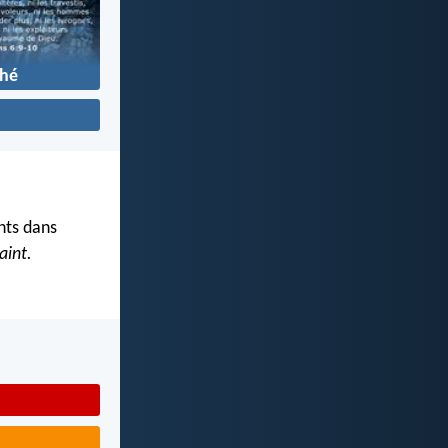
hé
ints dans
aint.