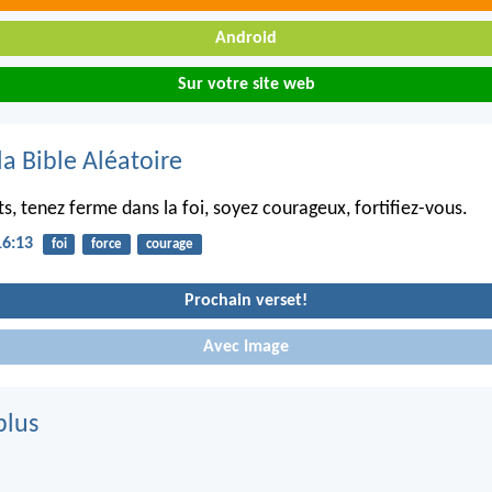
Android
Sur votre site web
la Bible Aléatoire
ts, tenez ferme dans la foi, soyez courageux, fortifiez-vous.
16:13
foi
force
courage
Prochain verset!
Avec Image
plus