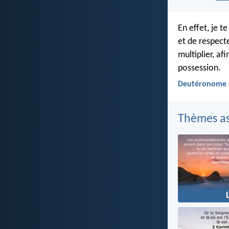
En effet, je t
et de respect
multiplier, af
possession.
Deutéronome 
Thèmes as