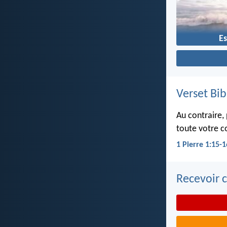
Es
Verset Bib
Au contraire, 
toute votre co
1 Pierre 1:15-1
Recevoir c