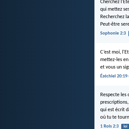
Cherchez l'Et
qui mettez se
Recherchez la 
Peut-être sere
Sophonie 2:3
C’est moi, l'E
mettez-les en 
et vous un sig
Ézéchiel 20:19
Respecte les 
prescriptions
qui est écrit 
où tu te tour
1 Rois 2:3
loi