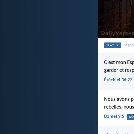
SG21
Segon
C’est mon Espr
garder et res
Ézéchiel 36:27
Nous avons p
rebelles, no
Daniel 9:5
pé