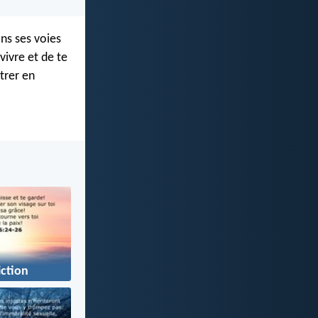
ans ses voies
vivre et de te
ntrer en
ction