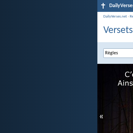
DailyVerse
DailyVerses.net
›
R
Versets
«