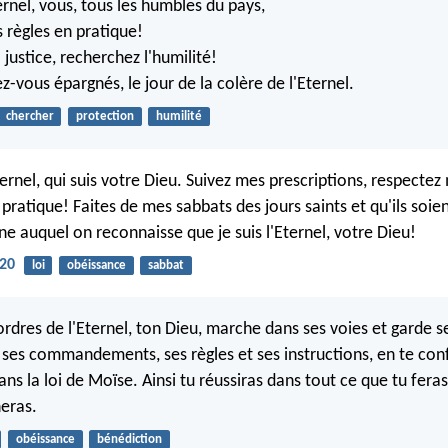
ernel, vous, tous les humbles du pays,
s règles en pratique!
justice, recherchez l'humilité!
z-vous épargnés, le jour de la colère de l'Eternel.
chercher
protection
humilité
ternel, qui suis votre Dieu. Suivez mes prescriptions, respectez
pratique! Faites de mes sabbats des jours saints et qu'ils soie
ne auquel on reconnaisse que je suis l'Eternel, votre Dieu!
-20
loi
obéissance
sabbat
ordres de l'Eternel, ton Dieu, marche dans ses voies et garde s
, ses commandements, ses règles et ses instructions, en te co
dans la loi de Moïse. Ainsi tu réussiras dans tout ce que tu fera
neras.
obéissance
bénédiction