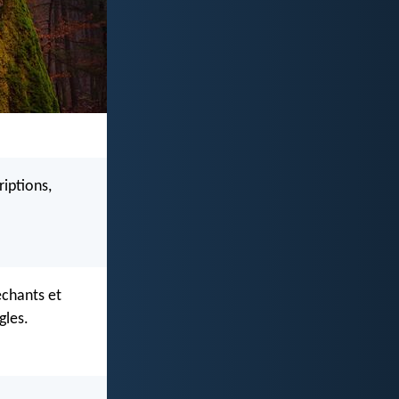
riptions,
chants et
gles.