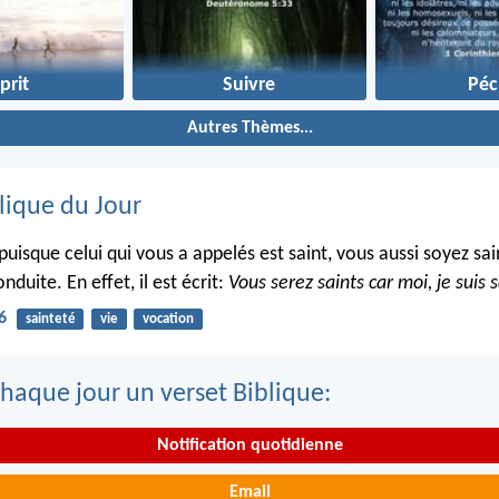
prit
Suivre
Péc
Autres Thèmes...
lique du Jour
puisque celui qui vous a appelés est saint, vous aussi soyez sa
nduite. En effet, il est écrit:
Vous serez saints car moi, je suis s
6
sainteté
vie
vocation
haque jour un verset Biblique:
Notification quotidienne
Email