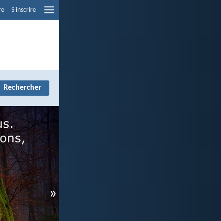
re
S'inscrire
»