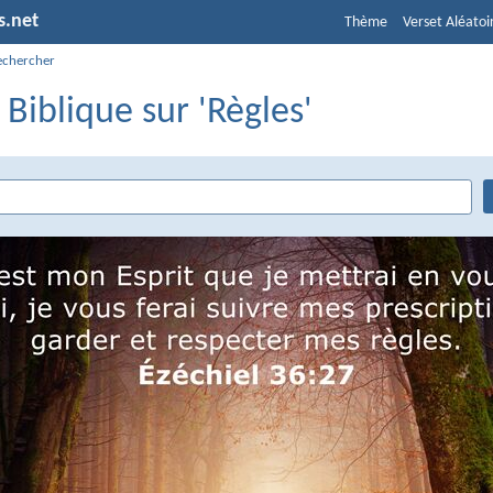
s.net
Thème
Verset Aléatoi
echercher
 Biblique sur 'Règles'