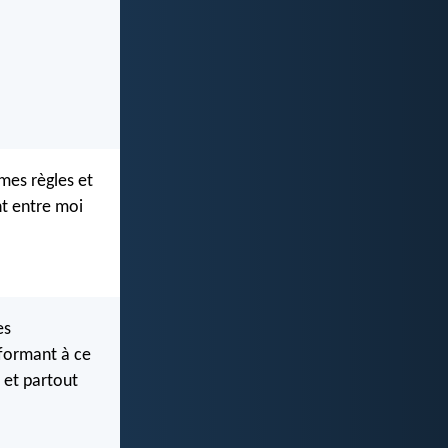
 mes règles et
nt entre moi
es
nformant à ce
s et partout