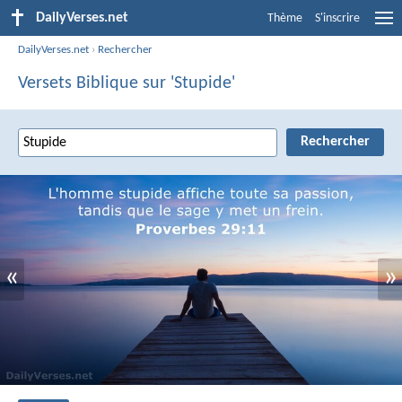
DailyVerses.net
Thème
S'inscrire
DailyVerses.net
›
Rechercher
Versets Biblique sur 'Stupide'
«
»