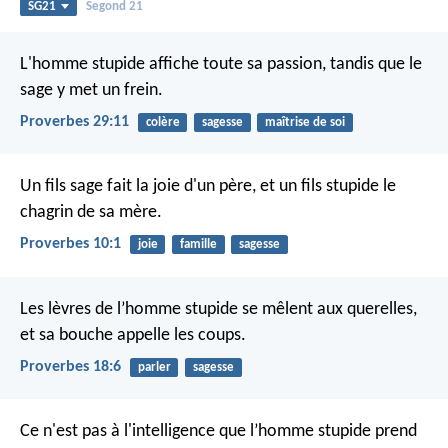
SG21
Segond 21
L'homme stupide affiche toute sa passion,
tandis que le
sage y met un frein.
Proverbes 29:11
colère
sagesse
maîtrise de soi
Un fils sage fait la joie d'un père,
et un fils stupide le
chagrin de sa mère.
Proverbes 10:1
joie
famille
sagesse
Les lèvres de l’homme stupide se mêlent aux querelles,
et sa bouche appelle les coups.
Proverbes 18:6
parler
sagesse
Ce n'est pas à l'intelligence que l’homme stupide prend