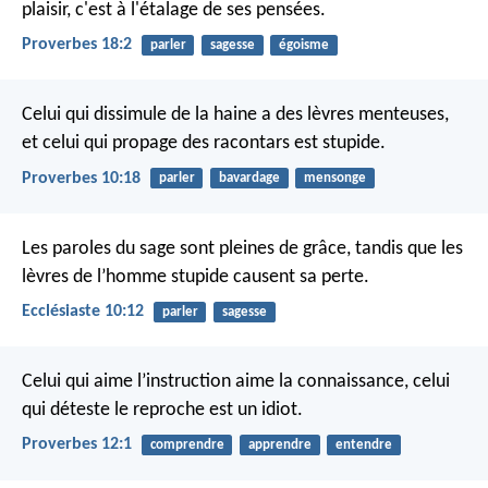
plaisir,
c'est à l'étalage de ses pensées.
Proverbes 18:2
parler
sagesse
égoisme
Celui qui dissimule de la haine a des lèvres menteuses,
et celui qui propage des racontars est stupide.
Proverbes 10:18
parler
bavardage
mensonge
Les paroles du sage sont pleines de grâce,
tandis que les
lèvres de l’homme stupide causent sa perte.
Ecclésiaste 10:12
parler
sagesse
Celui qui aime l’instruction aime la connaissance,
celui
qui déteste le reproche est un idiot.
Proverbes 12:1
comprendre
apprendre
entendre