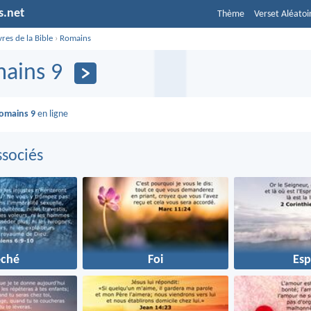
s.net
Thème
Verset Aléatoi
vres de la Bible
›
Romains
ains 9
omains 9
en ligne
sociés
éché
Foi
Esp