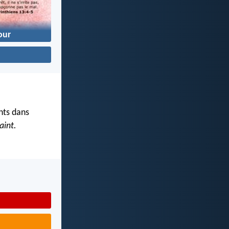
ur
ints dans
aint.