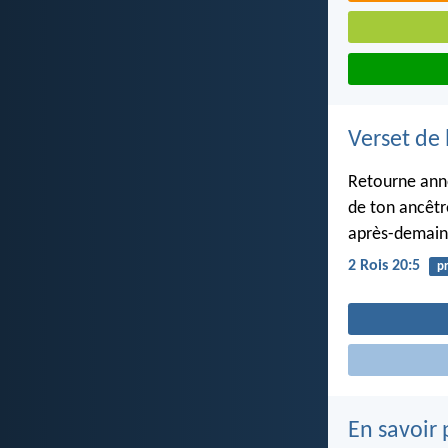
Verset de 
Retourne annon
de ton ancêtre
après-demain 
2 Rois 20:5
pr
En savoir 