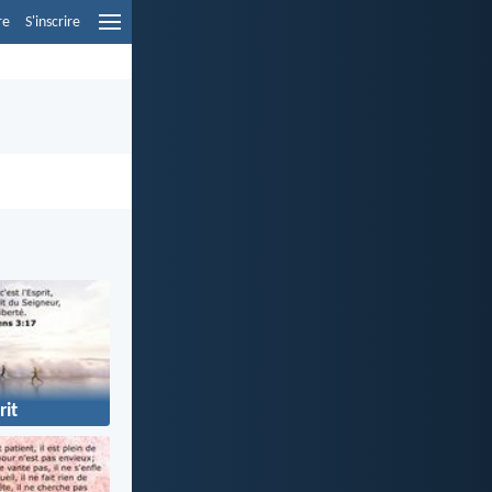
re
S'inscrire
rit