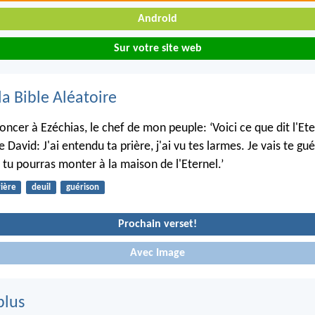
Android
Sur votre site web
la Bible Aléatoire
cer à Ezéchias, le chef de mon peuple: ‘Voici ce que dit l'Ete
 David: J'ai entendu ta prière, j'ai vu tes larmes. Je vais te gué
tu pourras monter à la maison de l'Eternel.’
ière
deuil
guérison
Prochain verset!
Avec Image
plus