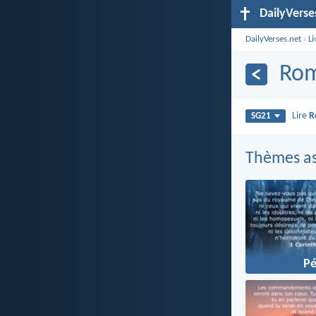
DailyVerse
DailyVerses.net
›
Li
Rom
Lire
R
SG21
Thèmes as
P