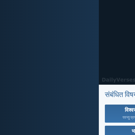
संबंधित विष
विश्
परन्तु प्र
भ