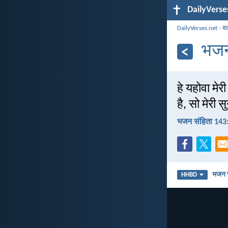
DailyVerse
DailyVerses.net
›
बा
भजन
हे यहोवा मेर
है, सो मेरी 
भजन संहिता 143
भजन स
HHBD