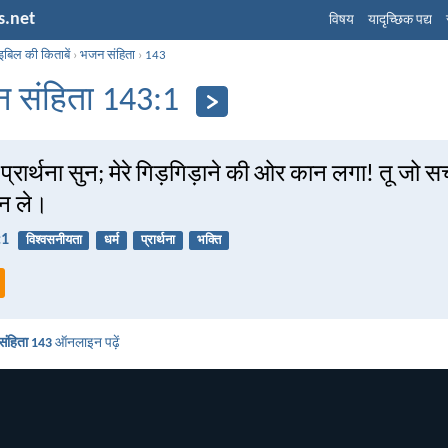
s.net
विषय
यादृच्छिक पद्य
इबिल की किताबें
›
भजन संहिता
›
143
 संहिता 143:1
ी प्रार्थना सुन; मेरे गिड़गिड़ाने की ओर कान लगा! तू जो सच
सुन ले।
:1
विश्वसनीयता
धर्म
प्रार्थना
भक्ति
ंहिता 143
ऑनलाइन पढ़ें