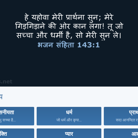
य
वसनीयता
धर्म
प्रार
भु सच्चा है...
जो धर्म और कृपा...
सदा आनन्दित रह
क्ति
प्यार
आश