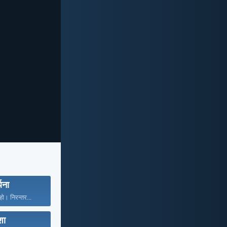
्थना
ो। निरन्तर...
ा