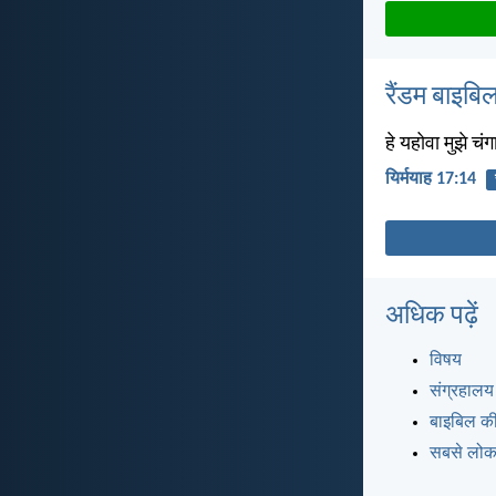
रैंडम बाइबिल
हे यहोवा मुझे चंग
यिर्मयाह 17:14
अधिक पढ़ें
विषय
संग्रहालय
बाइबिल की
सबसे लोकप