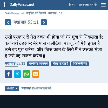
DailyVerses.net
विषय
सदस्यता लेने के
DailyVerses.net
›
बाइबिल की किताबें
›
यशायाह
›
55
यशायाह 55:11
उसी प्रकार से मेरा वचन भी होगा जो मेरे मुख से निकलता है;
वह व्यर्थ ठहरकर मेरे पास न लौटेगा, परन्तु, जो मेरी इच्छा है
उसे वह पूरा करेगा, और जिस काम के लिये मैं ने उसको भेजा
है उसे वह सफल करेगा॥
यशायाह 55:11
परमेश्वर का वचन
बोला जा रहा है
विश्वसनीयता
परिपूर्णता
यशायाह 55
ऑनलाइन पढ़ें
HHBD