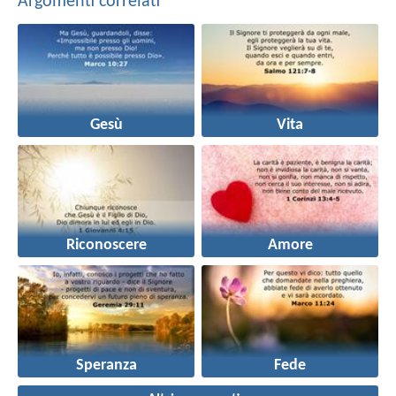
Argomenti correlati
Gesù
Vita
Riconoscere
Amore
Speranza
Fede