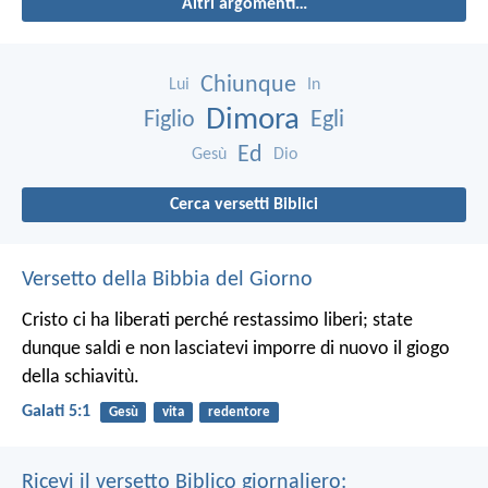
Altri argomenti…
Chiunque
Lui
In
Dimora
Figlio
Egli
Ed
Gesù
Dio
Cerca versetti Biblici
Versetto della Bibbia del Giorno
Cristo ci ha liberati perché restassimo liberi; state
dunque saldi e non lasciatevi imporre di nuovo il giogo
della schiavitù.
Galati 5:1
Gesù
vita
redentore
Ricevi il versetto Biblico giornaliero: