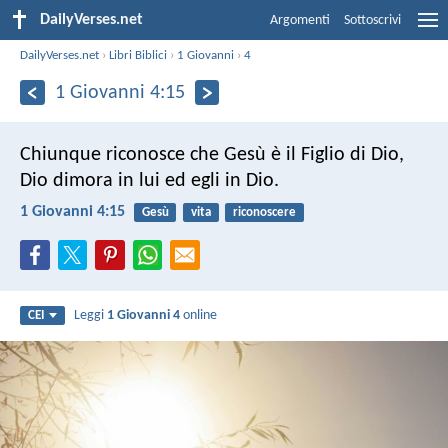
DailyVerses.net
Argomenti
Sottoscrivi
DailyVerses.net
›
Libri Biblici
›
1 Giovanni
›
4
1 Giovanni 4:15
Chiunque riconosce che Gesù è il Figlio di Dio,
Dio dimora in lui ed egli in Dio.
1 Giovanni 4:15
Gesù
vita
riconoscere
Leggi
1 Giovanni 4
online
CEI