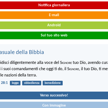
Notifica giornaliera
E-mail
Android
Sul tuo sito web
asuale della Bibbia
idisci diligentemente alla voce del S
ignore
tuo Dio, avendo cur
ti i suoi comandamenti che oggi ti do, il S
ignore
, il tuo Dio, ti me
 le nazioni della terra.
 28:1
legge
obbedienza
benedizione
Verso successivo!
Con immagine