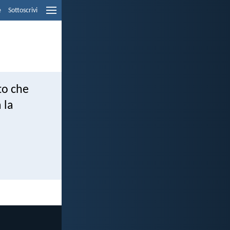
e
Sottoscrivi
to che
 la