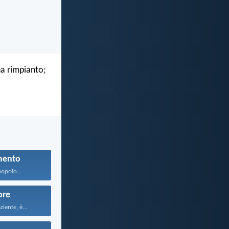
ha rimpianto;
mento
popolo...
re
iente, è...