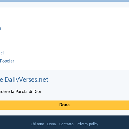
o
ti
ici
 Popolari
e DailyVerses.net
ndere la Parola di Dio:
Dona
Chi sono
Dona
Contatto
Privacy policy