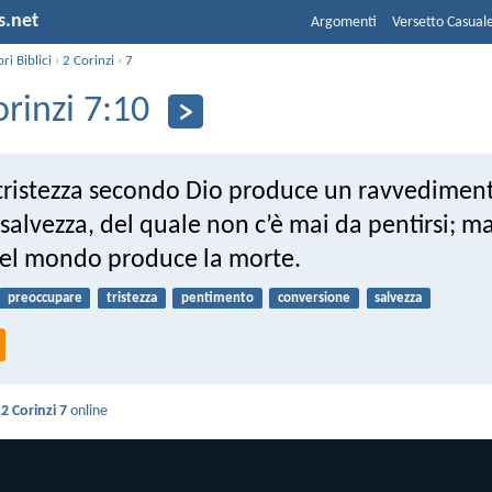
s.net
Argomenti
Versetto Casual
bri Biblici
›
2 Corinzi
›
7
orinzi 7:10
 tristezza secondo Dio produce un ravvedimen
 salvezza, del quale non c’è mai da pentirsi; ma
 del mondo produce la morte.
preoccupare
tristezza
pentimento
conversione
salvezza
i
2 Corinzi 7
online