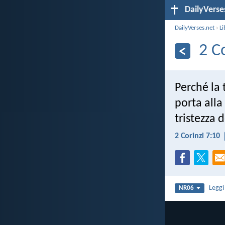
DailyVerse
DailyVerses.net
›
Li
2 C
Perché la
porta alla
tristezza
2 Corinzi 7:10
Legg
NR06