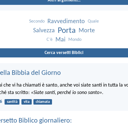
Altri argomenti…
Ravvedimento
Secondo
Quale
Porta
Salvezza
Morte
Mai
C’è
Mondo
Cerca versetti Biblici
ella Bibbia del Giorno
che vi ha chiamati è santo, anche voi siate santi in tutta la v
ché sta scritto:
«Siate santi, perché io sono santo»
.
16
santità
vita
chiamata
ersetto Biblico giornaliero: