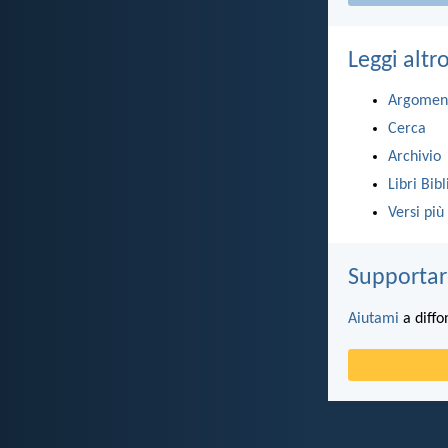
Leggi altr
Argomen
Cerca
Archivio
Libri Bibl
Versi più
Supportar
Aiutami
a diffo