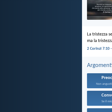
La tristezza 
ma la tristez
2 Corinzi 7:10 
Argomenti 
Preo
Non angustia
Conv
Se il mi