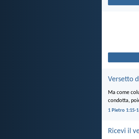
Versetto d
Ma come colui 
condotta, poi
1 Pietro 1:15-
Ricevi il v