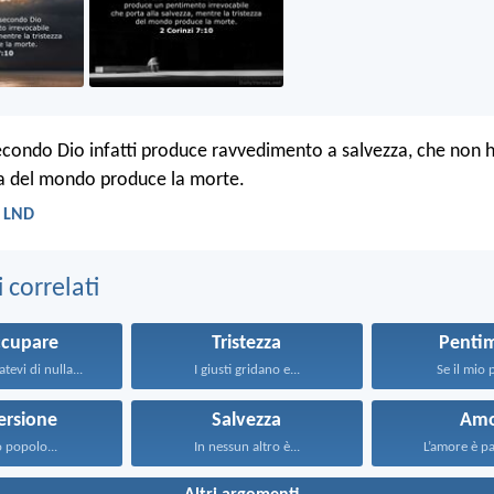
secondo Dio infatti produce ravvedimento a salvezza, che non 
za del mondo produce la morte.
- LND
correlati
ccupare
Tristezza
Penti
tevi di nulla...
I giusti gridano e...
Se il mio 
ersione
Salvezza
Amo
o popolo...
In nessun altro è...
L’amore è paz