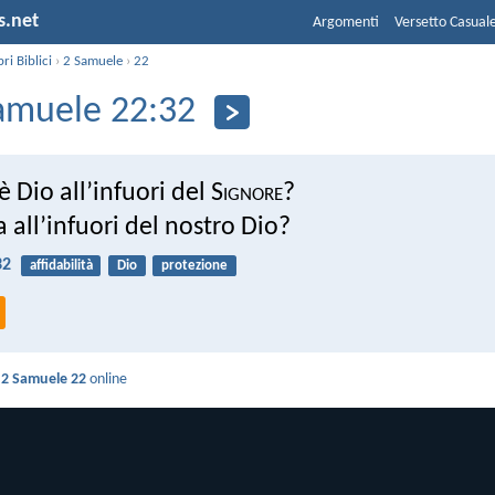
s.net
Argomenti
Versetto Casual
bri Biblici
›
2 Samuele
›
22
amuele 22:32
 è Dio all’infuori del S
ignore
?
a all’infuori del nostro Dio?
32
affidabilità
Dio
protezione
i
2 Samuele 22
online