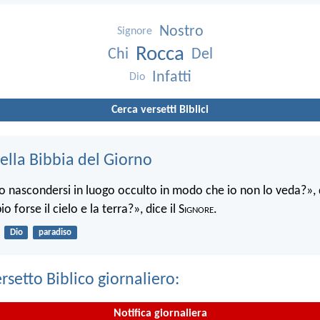
Nostro
Signore
Rocca
Chi
Del
Infatti
Dio
Cerca versetti Biblici
ella Bibbia del Giorno
 nascondersi in luogo occulto in modo che io non lo veda?», d
 forse il cielo e la terra?», dice il S
ignore
.
Dio
paradiso
ersetto Biblico giornaliero:
Notifica giornaliera