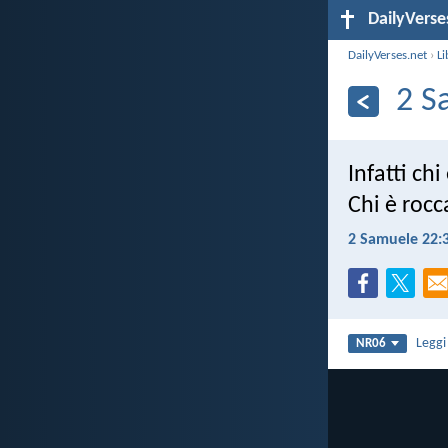
DailyVerse
DailyVerses.net
›
Li
2 S
Infatti chi
Chi è rocc
2 Samuele 22:
Legg
NR06