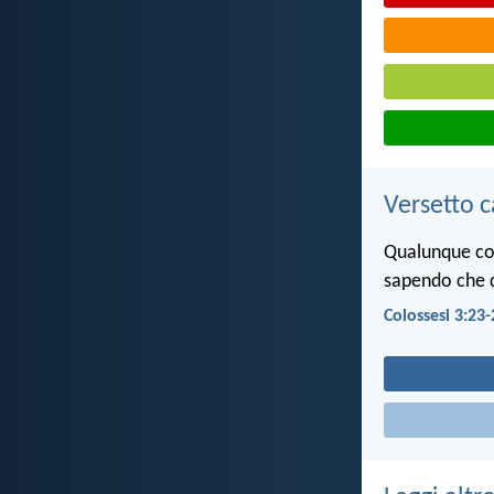
Versetto c
Qualunque cos
sapendo che da
Colossesi 3:23-