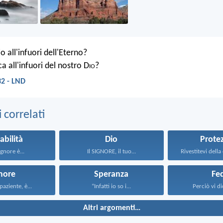
io all'infuori dell'Eterno?
ca all'infuori del nostro D
io
?
32 - LND
correlati
abilità
Dio
Prote
ignore è...
Il SIGNORE, il tuo...
more
Speranza
Fe
paziente, è...
“Infatti io so i...
Perciò vi dic
Altri argomenti…