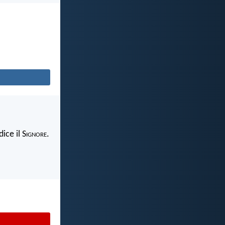
ice il S
ignore
.