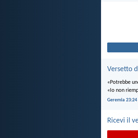
Versetto d
«Potrebbe uno
«Io non riempio
Geremia 23:24
Ricevi il v