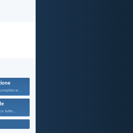
zione
Rivestitevi della completa armatura...
de
o: tutte...