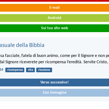
E-mail
Android
Sul tuo sito web
asuale della Bibbia
a facciate, fatela di buon animo, come per il Signore e non pe
l Signore riceverete per ricompensa l’eredità. Servite Cristo, 
24
ricompensa
vita
ricezione
Verso successivo!
Con immagine