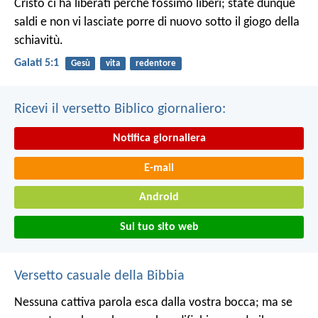
Cristo ci ha liberati perché fossimo liberi; state dunque
saldi e non vi lasciate porre di nuovo sotto il giogo della
schiavitù.
Galati 5:1
Gesù
vita
redentore
Ricevi il versetto Biblico giornaliero:
Notifica giornaliera
E-mail
Android
Sul tuo sito web
Versetto casuale della Bibbia
Nessuna cattiva parola esca dalla vostra bocca; ma se