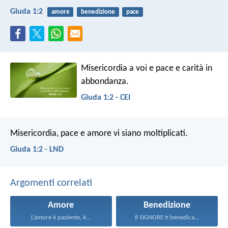
Giuda 1:2
amore
benedizione
pace
Misericordia a voi e pace e carità in
abbondanza.
Giuda 1:2 - CEI
Misericordia, pace e amore vi siano moltiplicati.
Giuda 1:2 - LND
Argomenti correlati
Amore
Benedizione
L’amore è paziente, è...
Il SIGNORE ti benedica...