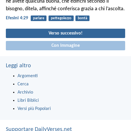
ne avete qualcuna buona, che edifichi secondo il
bisogno, ditela, affinché conferisca grazia a chi l’ascolta.
Efesini 4:29
parlare
pettegolezzo
bontà
Verso successivo!
Con immagine
Leggi altro
Argomenti
Cerca
Archivio
Libri Biblici
Versi più Popolari
Supportare DailyVerses.net