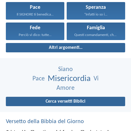
Pace
Speranza
Il SIGNORE ti benedica...
“Infatti io so i...
Fede
Famiglia
Perciò vi dico: tutte...
Questi comandamenti, che oggi...
Altri argomenti…
Siano
Misericordia
Pace
Vi
Amore
Cerca versetti Biblici
Versetto della Bibbia del Giorno