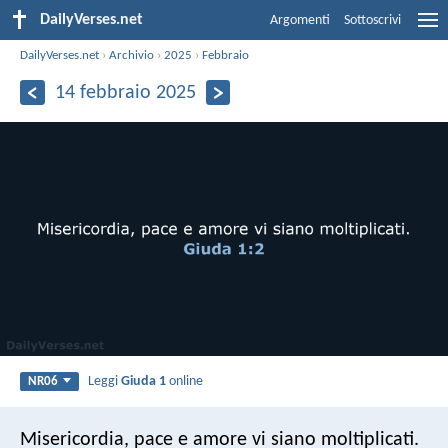
DailyVerses.net
Argomenti
Sottoscrivi
DailyVerses.net
›
Archivio
›
2025
›
Febbraio
14 febbraio 2025
Leggi
Giuda 1
online
NR06
Misericordia, pace e amore vi siano moltiplicati.