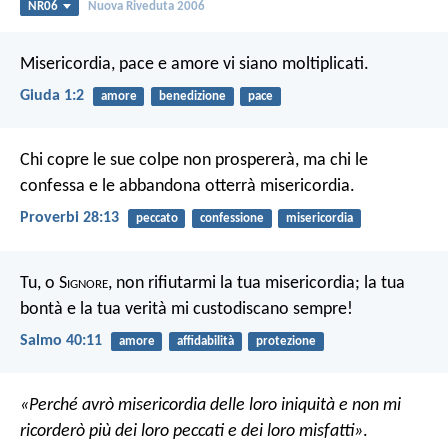
NR06
Nuova Riveduta 2006
Misericordia, pace e amore vi siano moltiplicati.
Giuda 1:2
amore
benedizione
pace
Chi copre le sue colpe non prospererà,
ma chi le
confessa e le abbandona otterrà misericordia.
Proverbi 28:13
peccato
confessione
misericordia
Tu, o S
ignore
, non rifiutarmi la tua misericordia;
la tua
bontà e la tua verità mi custodiscano sempre!
Salmo 40:11
amore
affidabilità
protezione
«Perché avrò misericordia delle loro iniquità
e non mi
ricorderò più dei loro peccati e dei loro misfatti»
.