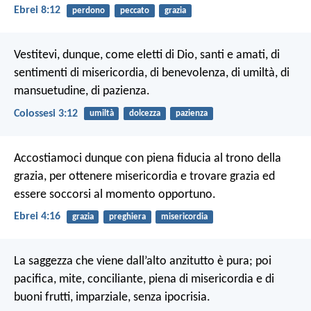
Ebrei 8:12
perdono
peccato
grazia
Vestitevi, dunque, come eletti di Dio, santi e amati, di
sentimenti di misericordia, di benevolenza, di umiltà, di
mansuetudine, di pazienza.
Colossesi 3:12
umiltà
dolcezza
pazienza
Accostiamoci dunque con piena fiducia al trono della
grazia, per ottenere misericordia e trovare grazia ed
essere soccorsi al momento opportuno.
Ebrei 4:16
grazia
preghiera
misericordia
La saggezza che viene dall’alto anzitutto è pura; poi
pacifica, mite, conciliante, piena di misericordia e di
buoni frutti, imparziale, senza ipocrisia.