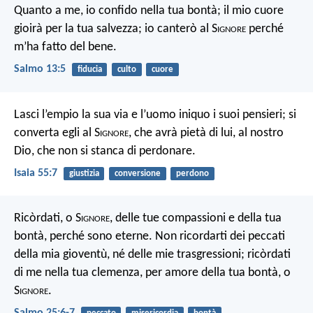
Quanto a me, io confido nella tua bontà;
il mio cuore
gioirà per la tua salvezza;
io canterò al S
ignore
perché
m’ha fatto del bene.
Salmo 13:5
fiducia
culto
cuore
Lasci l’empio la sua via e l’uomo iniquo i suoi pensieri; si
converta egli al S
ignore
, che avrà pietà di lui, al nostro
Dio, che non si stanca di perdonare.
Isaia 55:7
giustizia
conversione
perdono
Ricòrdati, o S
ignore
, delle tue compassioni
e della tua
bontà, perché sono eterne.
Non ricordarti dei peccati
della mia gioventù,
né delle mie trasgressioni;
ricòrdati
di me nella tua clemenza,
per amore della tua bontà, o
S
ignore
.