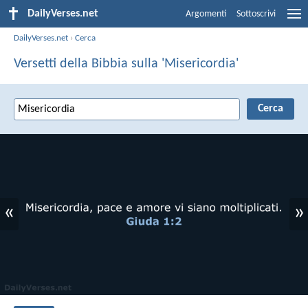
DailyVerses.net
Argomenti
Sottoscrivi
DailyVerses.net
›
Cerca
Versetti della Bibbia sulla 'Misericordia'
«
»