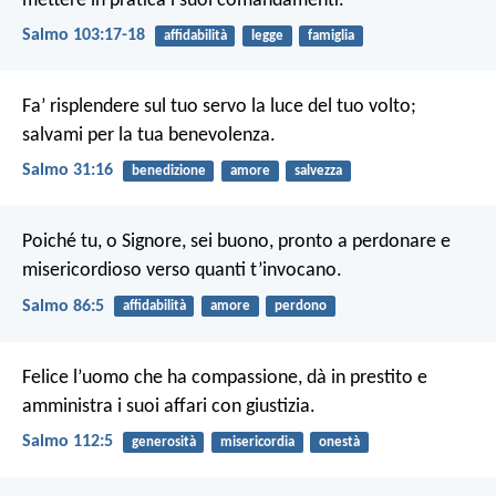
mettere in pratica i suoi comandamenti.
Salmo 103:17-18
affidabilità
legge
famiglia
Fa’ risplendere sul tuo servo la luce del tuo volto;
salvami per la tua benevolenza.
Salmo 31:16
benedizione
amore
salvezza
Poiché tu, o Signore, sei buono, pronto a perdonare
e
misericordioso verso quanti t’invocano.
Salmo 86:5
affidabilità
amore
perdono
Felice l’uomo che ha compassione, dà in prestito
e
amministra i suoi affari con giustizia.
Salmo 112:5
generosità
misericordia
onestà