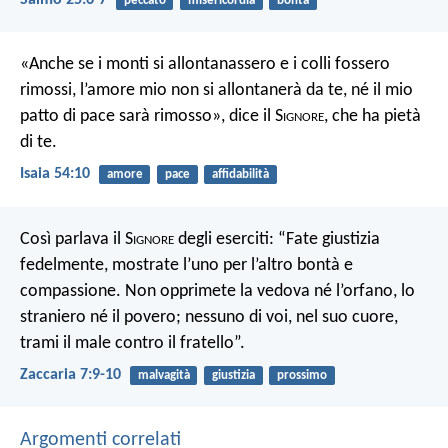
Salmo 25:6-7
peccato
misericordia
bontà
«Anche se i monti si allontanassero
e i colli fossero
rimossi,
l’amore mio non si allontanerà da te,
né il mio
patto di pace sarà rimosso»,
dice il S
ignore
, che ha pietà
di te.
Isaia 54:10
amore
pace
affidabilità
Così parlava il S
ignore
degli eserciti: “Fate giustizia
fedelmente, mostrate l’uno per l’altro bontà e
compassione. Non opprimete la vedova né l’orfano, lo
straniero né il povero; nessuno di voi, nel suo cuore,
trami il male contro il fratello”.
Zaccaria 7:9-10
malvagità
giustizia
prossimo
Argomenti correlati