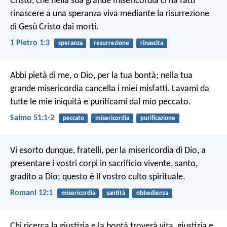
Cristo, che nella sua grande misericordia ci ha fatti
rinascere a una speranza viva mediante la risurrezione
di Gesù Cristo dai morti.
1 Pietro 1:3
speranza
resurrezione
rinascita
Abbi pietà di me, o Dio, per la tua bontà;
nella tua
grande misericordia cancella i miei misfatti.
Lavami da
tutte le mie iniquità
e purificami dal mio peccato.
Salmo 51:1-2
peccato
misericordia
purificazione
Vi esorto dunque, fratelli, per la misericordia di Dio, a
presentare i vostri corpi in sacrificio vivente, santo,
gradito a Dio; questo è il vostro culto spirituale.
Romani 12:1
misericordia
santità
obbedienza
Chi ricerca la giustizia e la bontà
troverà vita, giustizia e