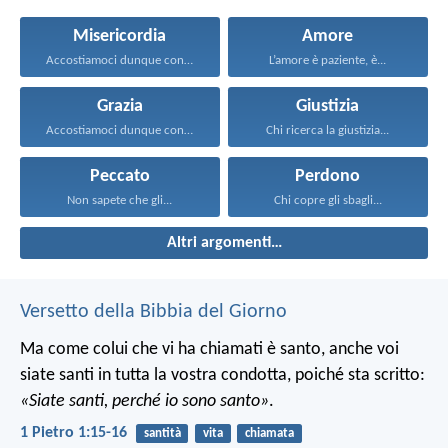
Misericordia
Amore
Accostiamoci dunque con piena...
L’amore è paziente, è...
Grazia
Giustizia
Accostiamoci dunque con piena...
Chi ricerca la giustizia...
Peccato
Perdono
Non sapete che gli...
Chi copre gli sbagli...
Altri argomenti…
Versetto della Bibbia del Giorno
Ma come colui che vi ha chiamati è santo, anche voi
siate santi in tutta la vostra condotta, poiché sta scritto:
«Siate santi, perché io sono santo»
.
1 Pietro 1:15-16
santità
vita
chiamata