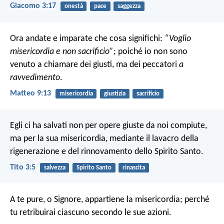
Giacomo 3:17
onestà
pace
saggezza
Ora andate e imparate che cosa significhi:
“Voglio
misericordia e non sacrificio”
; poiché io non sono
venuto a chiamare dei giusti, ma dei peccatori
a
ravvedimento
.
Matteo 9:13
misericordia
giustizia
sacrificio
Egli ci ha salvati non per opere giuste da noi compiute,
ma per la sua misericordia, mediante il lavacro della
rigenerazione e del rinnovamento dello Spirito Santo.
Tito 3:5
salvezza
Spirito Santo
rinascita
A te pure, o Signore, appartiene la misericordia;
perché
tu retribuirai ciascuno secondo le sue azioni.