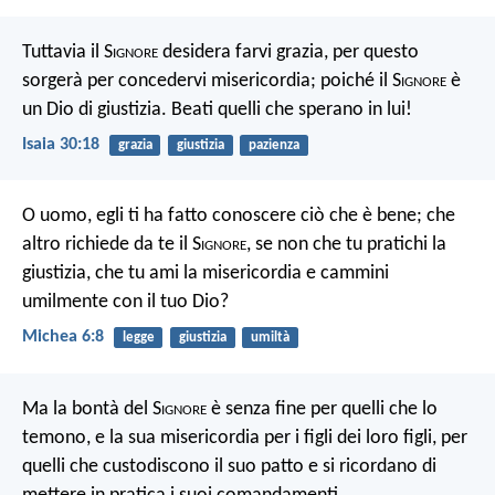
Tuttavia il S
ignore
desidera farvi grazia,
per questo
sorgerà per concedervi misericordia;
poiché il S
ignore
è
un Dio di giustizia.
Beati quelli che sperano in lui!
Isaia 30:18
grazia
giustizia
pazienza
O uomo, egli ti ha fatto conoscere ciò che è bene; che
altro richiede da te il S
ignore
, se non che tu pratichi la
giustizia, che tu ami la misericordia e cammini
umilmente con il tuo Dio?
Michea 6:8
legge
giustizia
umiltà
Ma la bontà del S
ignore
è senza fine per quelli che lo
temono,
e la sua misericordia per i figli dei loro figli,
per
quelli che custodiscono il suo patto
e si ricordano di