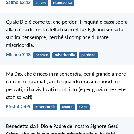
Salmo 62:12
amore
ricompensa
Quale Dio è come te, che perdoni l’iniquità e passi sopra
alla colpa del resto della tua eredità? Egli non serba la
sua ira per sempre, perché si compiace di usare
misericordia.
Michea 7:18
peccato
misericordia
perdono
Ma Dio, che è ricco in misericordia, per il grande amore
con cui ci ha amati, anche quando eravamo morti nei
peccati, ci ha vivificati con Cristo (è per grazia che siete
stati salvati).
Efesini 2:4-5
misericordia
amore
Gesù
Benedetto sia il Dio e Padre del nostro Signore Gesù