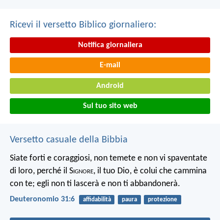
Ricevi il versetto Biblico giornaliero:
Notifica giornaliera
E-mail
Android
Sul tuo sito web
Versetto casuale della Bibbia
Siate forti e coraggiosi, non temete e non vi spaventate
di loro, perché il S
ignore
, il tuo Dio, è colui che cammina
con te; egli non ti lascerà e non ti abbandonerà.
Deuteronomio 31:6
affidabilità
paura
protezione