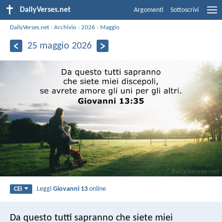
DailyVerses.net
Argomenti
Sottoscrivi
DailyVerses.net
›
Archivio
›
2026
›
Maggio
25 maggio 2026
Leggi
Giovanni 13
online
CEI
Da questo tutti sapranno che siete miei