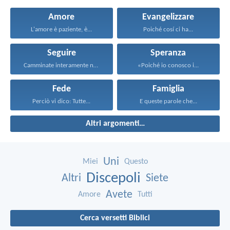
Amore
Evangelizzare
L'amore è paziente, è...
Poiché cosí ci ha...
Seguire
Speranza
Camminate interamente nella via...
«Poiché io conosco i...
Fede
Famiglia
Perciò vi dico: Tutte...
E queste parole che...
Altri argomenti…
Uni
Miei
Questo
Discepoli
Altri
Siete
Avete
Amore
Tutti
Cerca versetti Biblici