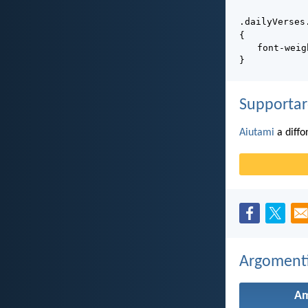
.dailyVerses
{
font-weig
}
Supportar
Aiutami
a diffo
Argomenti 
A