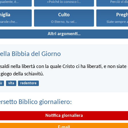
paziente, è...
«Poiché io conosco i...
Perciò vi dic
iglia
Culto
Pregh
parole che...
O Eterno, tu sei...
Siate sempre al
Altri argomenti…
ella Bibbia del Giorno
aldi nella libertà con la quale Cristo ci ha liberati, e non siat
l giogo della schiavitú.
ù
vita
redentore
ersetto Biblico giornaliero:
Notifica giornaliera
E-mail