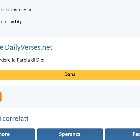
.bibleVerse a
ht: bold;
e DailyVerses.net
ndere la Parola di Dio:
Dona
correlati
more
Speranza
Fe