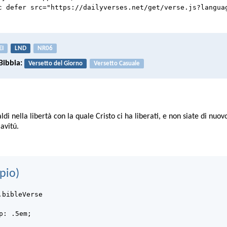
c defer src="https://dailyverses.net/get/verse.js?langua
EI
LND
NR06
Bibbia:
Versetto del Giorno
Versetto Casuale
di nella libertà con la quale Cristo ci ha liberati, e non siate di nuovo 
avitú.
pio)
.bibleVerse
p: .5em;