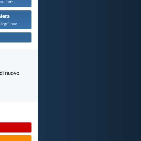
o: Tutte...
iera
legri. Non...
e di nuovo