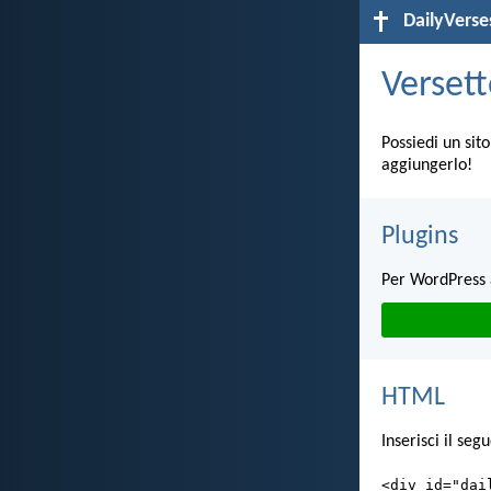
DailyVerse
Versett
Possiedi un sit
aggiungerlo!
Plugins
Per WordPress 
HTML
Inserisci il ​​s
<div id="dai