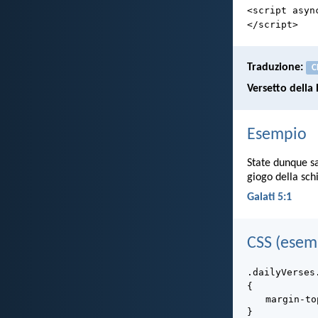
<script asyn
</script>
Traduzione:
C
Versetto della 
Esempio
State dunque sal
giogo della schi
Galati 5:1
CSS (esem
.dailyVerses
{
margin-to
}