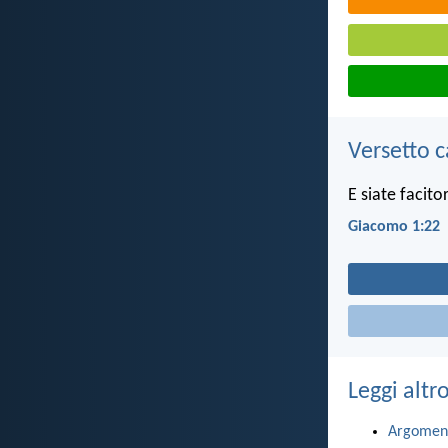
Versetto c
E siate facito
Giacomo 1:22
Leggi altr
Argomen