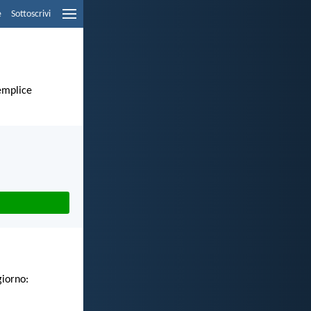
e
Sottoscrivi
semplice
giorno: