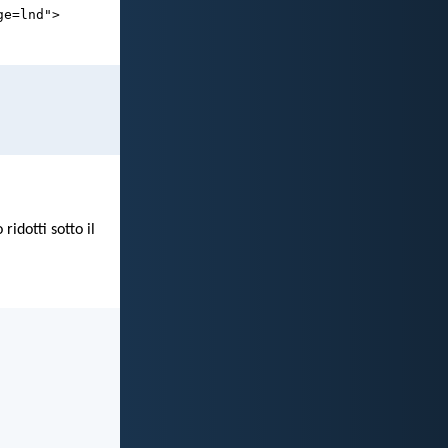
ge=lnd">
ridotti sotto il