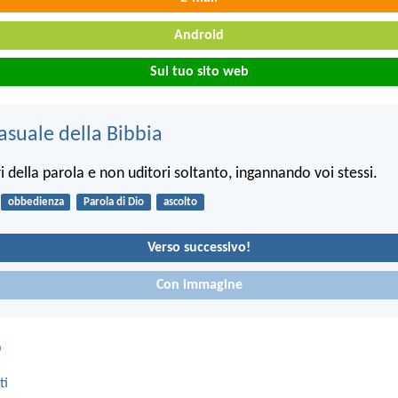
Android
Sul tuo sito web
asuale della Bibbia
ri della parola e non uditori soltanto, ingannando voi stessi.
obbedienza
Parola di Dio
ascolto
Verso successivo!
Con immagine
o
ti