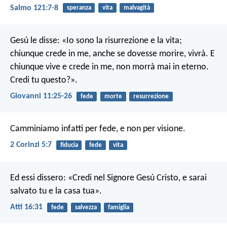
Salmo 121:7-8
speranza
vita
malvagità
Gesú le disse: «Io sono la risurrezione e la vita;
chiunque crede in me, anche se dovesse morire, vivrà. E
chiunque vive e crede in me, non morrà mai in eterno.
Credi tu questo?».
Giovanni 11:25-26
fede
morte
resurrezione
Camminiamo infatti per fede, e non per visione.
2 Corinzi 5:7
fiducia
fede
vita
Ed essi dissero: «Credi nel Signore Gesú Cristo, e sarai
salvato tu e la casa tua».
Atti 16:31
fede
salvezza
famiglia