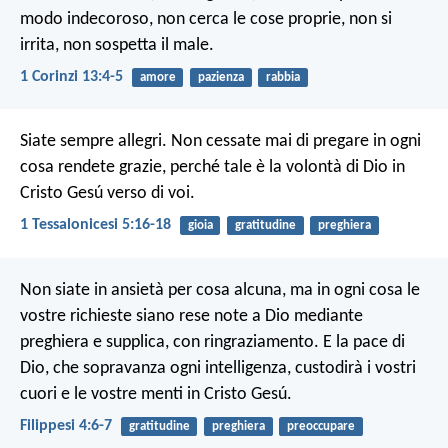
modo indecoroso, non cerca le cose proprie, non si
irrita, non sospetta il male.
1 Corinzi 13:4-5
amore
pazienza
rabbia
Siate sempre allegri. Non cessate mai di pregare in ogni
cosa rendete grazie, perché tale è la volontà di Dio in
Cristo Gesú verso di voi.
1 Tessalonicesi 5:16-18
gioia
gratitudine
preghiera
Non siate in ansietà per cosa alcuna, ma in ogni cosa le
vostre richieste siano rese note a Dio mediante
preghiera e supplica, con ringraziamento. E la pace di
Dio, che sopravanza ogni intelligenza, custodirà i vostri
cuori e le vostre menti in Cristo Gesú.
Filippesi 4:6-7
gratitudine
preghiera
preoccupare