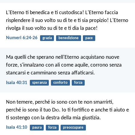
L'Eterno ti benedica e ti custodisca!
L'Eterno faccia
risplendere il suo volto su di te e ti sia propizio!
L'Eterno
rivolga il suo volto su di te e ti dia la pace!
Numeri 6:24-26
grazia
benedizione
pace
Ma quelli che sperano nell'Eterno
acquistano nuove
forze,
s'innalzano con ali come aquile,
corrono senza
stancarsi
e camminano senza affaticarsi.
Isaia 40:31
speranza
conforto
forza
Non temere, perché io sono con te
non smarrirti,
perché io sono il tuo D
io
.
Io ti fortifico e anche ti aiuto
e
ti sostengo con la destra della mia giustizia.
Isaia 41:10
paura
forza
preoccupare