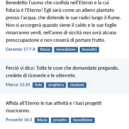
Benedetto l'uomo che confida nell'Eterno
e la cui
fiducia è l'Eterno!
Egli sarà come un albero piantato
presso l'acqua,
che distende le sue radici lungo il fiume.
Non si accorgerà quando viene il caldo
e le sue foglie
rimarranno verdi,
nell'anno di siccità non avrà alcuna
preoccupazione
e non cesserà di portare frutto.
Geremia 17:7-8
fiducia
benedizione
fecondità
Perciò vi dico: Tutte le cose che domandate pregando,
credete di riceverle e le otterrete.
Marco 11:24
fede
preghiera
ricezione
Affida all'Eterno le tue attività
e i tuoi progetti
riusciranno.
Proverbi 16:3
fiducia
precetto
benedizione