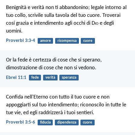
Benignità e verità non ti abbandonino;
legale intorno al
tuo collo,
scrivile sulla tavola del tuo cuore.
Troverai
cosí grazia e intendimento
agli occhi di D
io
e degli
uomini.
Proverbi 3:3-4
amore
ricompensa
cuore
Or la fede è certezza di cose che si sperano,
dimostrazione di cose che non si vedono.
Ebrei 11:1
fede
verità
speranza
Confida nell'Eterno con tutto il tuo cuore
e non
appoggiarti sul tuo intendimento;
riconoscilo in tutte le
tue vie,
ed egli raddrizzerà i tuoi sentieri.
Proverbi 3:5-6
fiducia
dipendenza
cuore