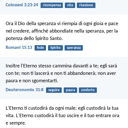
Colossesi 3:23-24
ricompensa
vita
ricezione
Ora il Dio della speranza vi riempia di ogni gioia e pace
nel credere, affinché abbondiate nella speranza, per la
potenza dello Spirito Santo.
Romani 15:13
fede
Spirito
speranza
Inoltre l'Eterno stesso cammina davanti a te; egli sarà
con te; non ti lascerà e non ti abbandonerà; non aver
paura e non sgomentarti.
Deuteronomio 31:8
seguire
paura
conforto
L'Eterno ti custodirà da ogni male;
egli custodirà la tua
vita.
L'Eterno custodirà il tuo uscire
e il tuo entrare ora
e sempre.