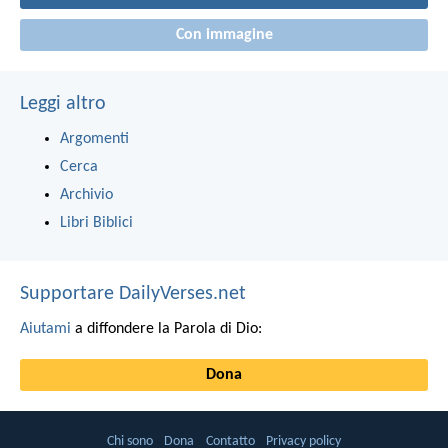
Con immagine
Leggi altro
Argomenti
Cerca
Archivio
Libri Biblici
Supportare DailyVerses.net
Aiutami
a diffondere la Parola di Dio:
Dona
Chi sono
Dona
Contatto
Privacy policy