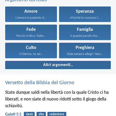
Argomenti correlati
Amore
Speranza
L'amore è paziente, è...
«Poiché io conosco i...
Fede
Famiglia
Perciò vi dico: Tutte...
E queste parole che...
Culto
Preghiera
O Eterno, tu sei...
Siate sempre allegri. Non...
Altri argomenti…
Versetto della Bibbia del Giorno
State dunque saldi nella libertà con la quale Cristo ci ha
liberati, e non siate di nuovo ridotti sotto il giogo della
schiavitú.
Galati 5:1
Gesù
vita
redentore