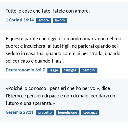
Tutte le cose che fate, fatele con amore.
1 Corinzi 16:14
amore
lavoro
E queste parole che oggi ti comando rimarranno nel tuo
cuore; e inculcherai ai tuoi figli, ne parlerai quando sei
seduto in casa tua, quando cammini per strada, quando
sei coricato e quando ti alzi.
Deuteronomio 6:6-7
legge
famiglia
bambini
«Poiché io conosco i pensieri che ho per voi», dice
l'Eterno, «pensieri di pace e non di male, per darvi un
futuro e una speranza.»
Geremia 29:11
precetto
benedizione
speranza