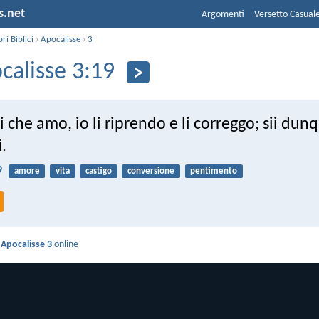
s.net
Argomenti
Versetto Casual
bri Biblici
›
Apocalisse
›
3
calisse 3:19
li che amo, io li riprendo e li correggo; sii dun
.
9
amore
vita
castigo
conversione
pentimento
i
Apocalisse 3
online