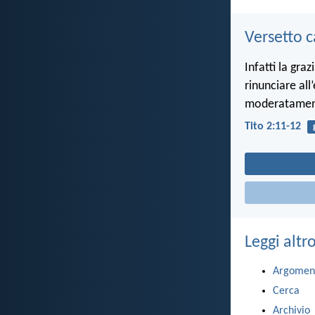
Versetto c
Infatti la graz
rinunciare al
moderatament
Tito 2:11-12
Leggi altr
Argomen
Cerca
Archivio