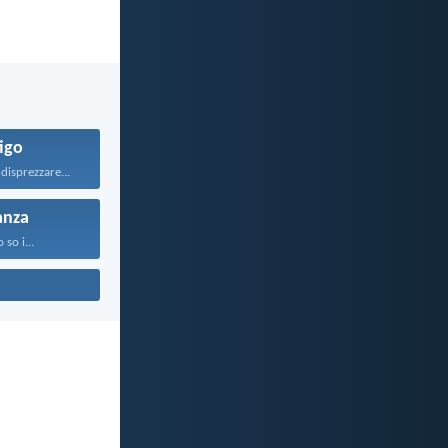
igo
disprezzare...
anza
o so i...