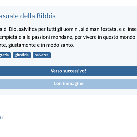
asuale della Bibbia
ia di Dio, salvifica per tutti gli uomini, si è manifestata, e ci ins
l’empietà e alle passioni mondane, per vivere in questo mondo
e, giustamente e in modo santo.
grazia
giustizia
salvezza
Verso successivo!
Con immagine
o
ti