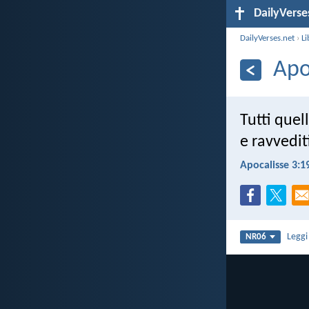
DailyVerse
DailyVerses.net
›
Li
Apo
Tutti quel
e ravvediti
Apocalisse 3:1
Legg
NR06