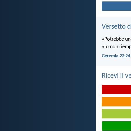
Versetto d
«Potrebbe uno
«Io non riempio
Geremia 23:24
Ricevi il v