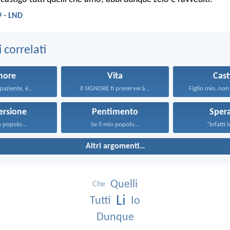
9 - LND
correlati
more
Vita
Cast
paziente, è...
Il SIGNORE ti preserverà...
Figlio mio, non 
ersione
Pentimento
Sper
o popolo...
Se il mio popolo...
“Infatti i
Altri argomenti…
Quelli
Che
Li
Tutti
Io
Dunque