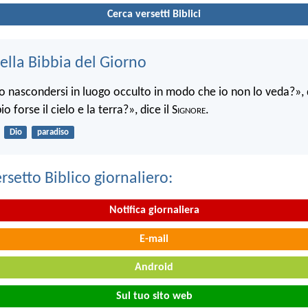
Cerca versetti Biblici
ella Bibbia del Giorno
 nascondersi in luogo occulto in modo che io non lo veda?», d
 forse il cielo e la terra?», dice il S
ignore
.
Dio
paradiso
ersetto Biblico giornaliero:
Notifica giornaliera
E-mail
Android
Sul tuo sito web