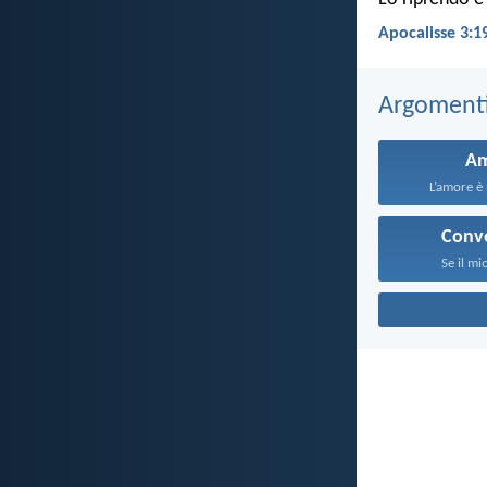
Apocalisse 3:1
Argomenti 
A
L’amore è 
Conv
Se il mi