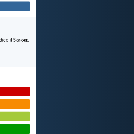
ice il S
ignore
.