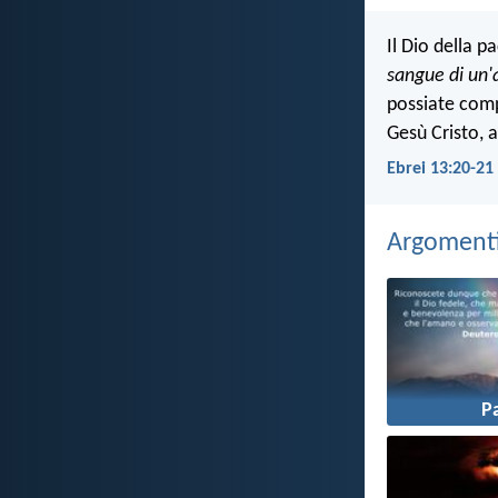
Il Dio della p
sangue di un'
possiate comp
Gesù Cristo, a
Ebrei 13:20-21
Argomenti 
P