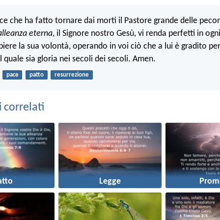
ace che ha fatto tornare dai morti il Pastore grande delle peco
alleanza eterna
, il Signore nostro Gesù, vi renda perfetti in og
iere la sua volontà, operando in voi ciò che a lui è gradito pe
l quale sia gloria nei secoli dei secoli. Amen.
pace
patto
resurrezione
correlati
atto
Legge
Prom