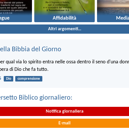
ngue
Affidabilità
Media
Altri argomenti…
ella Bibbia del Giorno
r qual via lo spirito entra nelle ossa dentro il seno d'una donn
opera di Dio che fa tutto.
5
Dio
comprensione
ersetto Biblico giornaliero:
Notifica giornaliera
E-mail