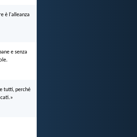
e è l'alleanza
 pane e senza
ole.
e tutti, perché
cati.»