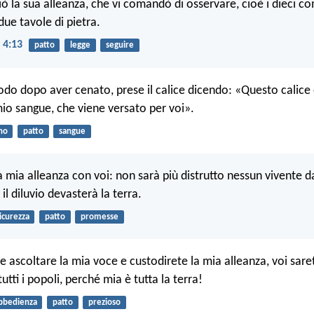
ciò la sua alleanza, che vi comandò di osservare, cioè i dieci 
 due tavole di pietra.
 4:13
patto
legge
seguire
odo dopo aver cenato, prese il calice dicendo: «Questo calice
mio sangue, che viene versato per voi».
no
patto
sangue
la mia alleanza con voi: non sarà più distrutto nessun vivente d
 il diluvio devasterà la terra.
icurezza
patto
promesse
e ascoltare la mia voce e custodirete la mia alleanza, voi sare
tutti i popoli, perché mia è tutta la terra!
bbedienza
patto
prezioso