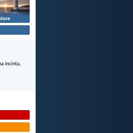
tore
a incinta,