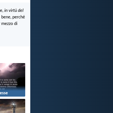
re,
in virtù del
ni bene, perché
r mezzo di
esse