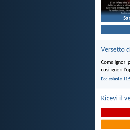
Sa
Versetto d
Come ignori pe
così ignori l'
Ecclesiaste 11:
Ricevi il v