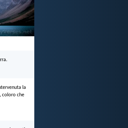
rra.
ntervenuta la
, coloro che