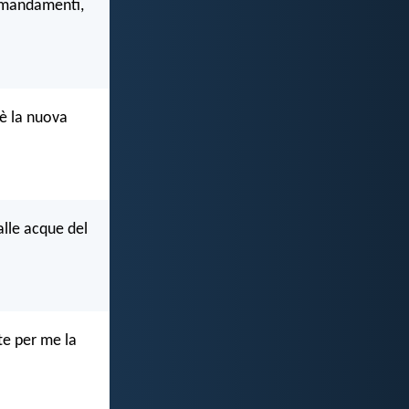
comandamenti,
 è la nuova
alle acque del
te per me la