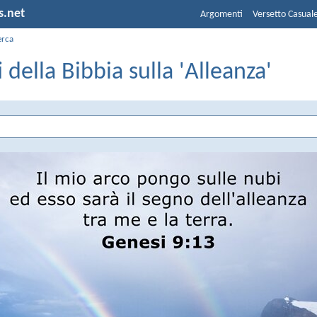
s.net
Argomenti
Versetto Casual
erca
i della Bibbia sulla 'Alleanza'