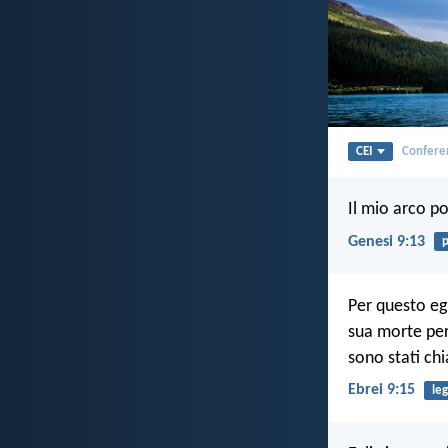
CEI
Conferen
Il mio arco po
Genesi 9:13
p
Per questo eg
sua morte per
sono stati ch
Ebrei 9:15
le