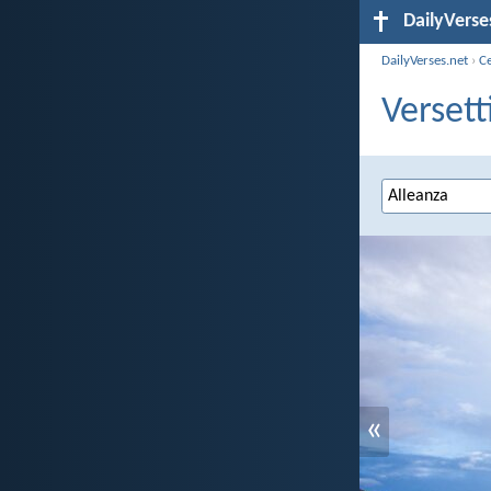
DailyVerse
DailyVerses.net
›
C
Versett
«