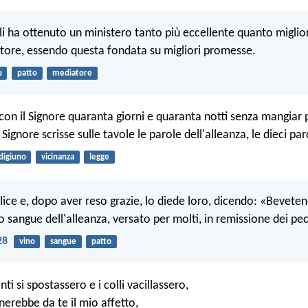
li ha ottenuto un ministero tanto più eccellente quanto miglior
atore, essendo questa fondata su migliori promesse.
ù
patto
mediatore
on il Signore quaranta giorni e quaranta notti senza mangiar
 Signore scrisse sulle tavole le parole dell'alleanza, le dieci par
digiuno
vicinanza
legge
alice e, dopo aver reso grazie, lo diede loro, dicendo: «Beveten
o sangue dell'alleanza, versato per molti, in remissione dei pec
28
vino
sangue
patto
ti si spostassero e i colli vacillassero,
nerebbe da te il mio affetto,