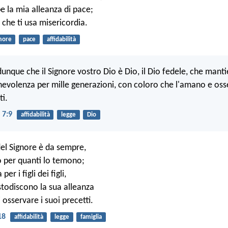
e la mia alleanza di pace;
e che ti usa misericordia.
more
pace
affidabilità
unque che il Signore vostro Dio è Dio, il Dio fedele, che manti
nevolenza per mille generazioni, con coloro che l'amano e oss
i.
 7:9
affidabilità
legge
Dio
del Signore è da sempre,
o per quanti lo temono;
 per i figli dei figli,
stodiscono la sua alleanza
 osservare i suoi precetti.
18
affidabilità
legge
famiglia