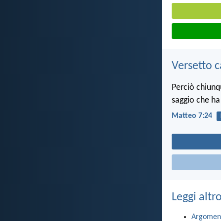
Versetto c
Perciò chiunq
saggio che ha 
Matteo 7:24
Leggi altr
Argomen