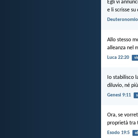
Egli vi annun
e li scrisse su
Deuteronomio
Allo stesso m
alleanza nel 
Luca 22:20
vi
Io stabilisco 
diluvio, né più
Genesi 9:11
s
Ora, se vorret
proprietà tra 
Esodo 19:5
o