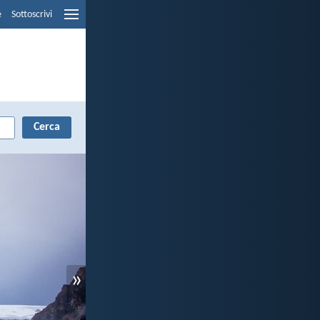
e
Sottoscrivi
»