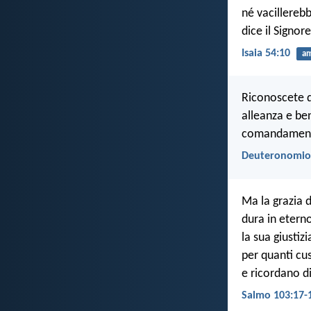
né vacillerebb
dice il Signor
Isaia 54:10
a
Riconoscete d
alleanza e be
comandament
Deuteronomio
Ma la grazia 
dura in etern
la sua giustizia
per quanti cu
e ricordano di
Salmo 103:17-