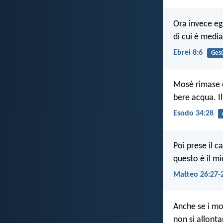
Ora invece eg
di cui è medi
Ebrei 8:6
Ges
Mosè rimase c
bere acqua. Il
Esodo 34:28
Poi prese il c
questo è il mi
Matteo 26:27-
Anche se i mon
non si allonta