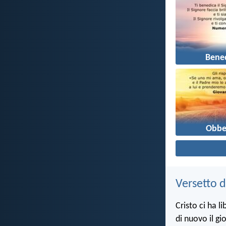
Bene
Obbe
Versetto d
Cristo ci ha l
di nuovo il gi