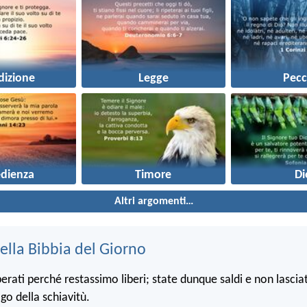
dizione
Legge
Pecc
dienza
Timore
Di
Altri argomenti…
ella Bibbia del Giorno
iberati perché restassimo liberi; state dunque saldi e non lasci
ogo della schiavitù.