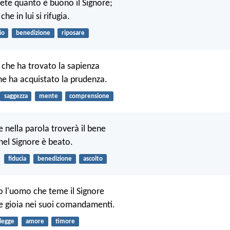
ete quanto è buono il Signore;
he in lui si rifugia.
io
benedizione
riposare
che ha trovato la sapienza
che ha acquistato la prudenza.
saggezza
mente
comprensione
 nella parola troverà il bene
nel Signore è beato.
fiducia
benedizione
ascolto
to l'uomo che teme il Signore
e gioia nei suoi comandamenti.
legge
amore
timore