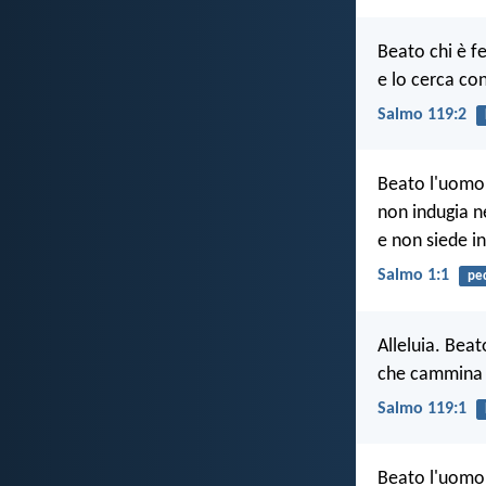
Beato chi è f
e lo cerca con
Salmo 119:2
Beato l'uomo 
non indugia ne
e non siede in
Salmo 1:1
pe
Alleluia. Beat
che cammina n
Salmo 119:1
Beato l'uomo 