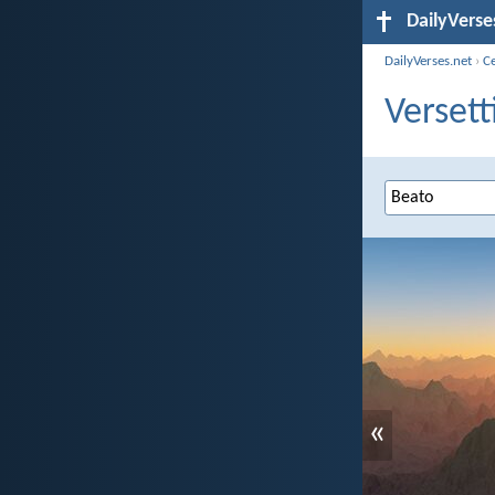
DailyVerse
DailyVerses.net
›
C
Versett
«