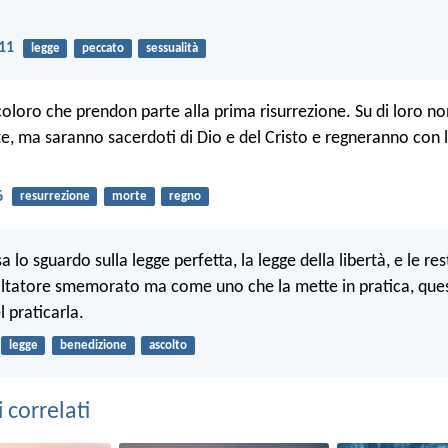
11
legge
peccato
sessualità
coloro che prendon parte alla prima risurrezione. Su di loro no
, ma saranno sacerdoti di Dio e del Cristo e regneranno con lu
6
resurrezione
morte
regno
sa lo sguardo sulla legge perfetta, la legge della libertà, e le re
tatore smemorato ma come uno che la mette in pratica, quest
l praticarla.
legge
benedizione
ascolto
correlati