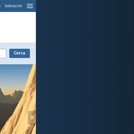
e
Sottoscrivi
»