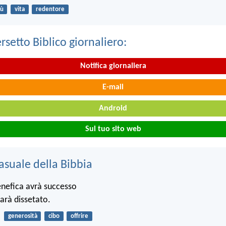
ù
vita
redentore
ersetto Biblico giornaliero:
Notifica giornaliera
E-mail
Android
Sul tuo sito web
asuale della Bibbia
nefica avrà successo
sarà dissetato.
generosità
cibo
offrire