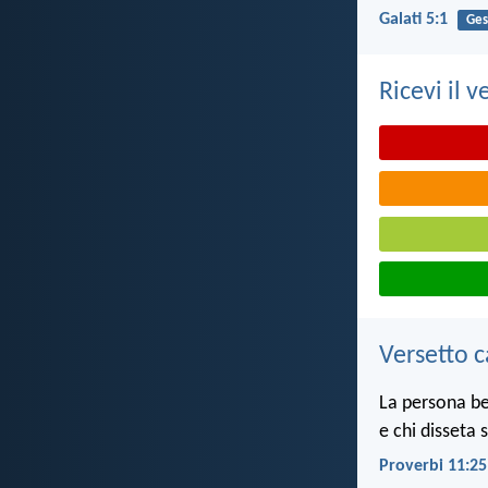
Galati 5:1
Ges
Ricevi il v
Versetto c
La persona be
e chi disseta 
Proverbi 11:25