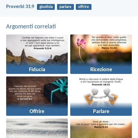
Proverbi 31:9
giustizia
parlare
offrire
Argomenti correlati
Fiducia
Ricezione
Offrire
Parlare