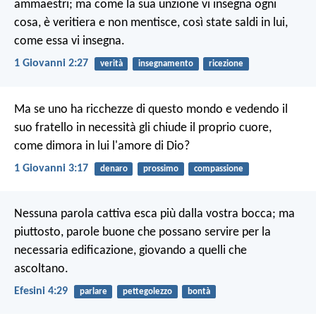
ammaestri; ma come la sua unzione vi insegna ogni
cosa, è veritiera e non mentisce, così state saldi in lui,
come essa vi insegna.
1 Giovanni 2:27
verità
insegnamento
ricezione
Ma se uno ha ricchezze di questo mondo e vedendo il
suo fratello in necessità gli chiude il proprio cuore,
come dimora in lui l'amore di Dio?
1 Giovanni 3:17
denaro
prossimo
compassione
Nessuna parola cattiva esca più dalla vostra bocca; ma
piuttosto, parole buone che possano servire per la
necessaria edificazione, giovando a quelli che
ascoltano.
Efesini 4:29
parlare
pettegolezzo
bontà