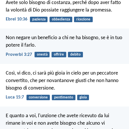
Avete solo bisogno di costanza, perché dopo aver fatto
la volontà di Dio possiate raggiungere la promessa.
Ebrei 10:36
pazienza
obbedienza
ricezione
Non negare un beneficio a chi ne ha bisogno,
se è in tuo
potere il farlo.
Proverbi 3:27
onestà
offrire
debito
Così, vi dico, ci sarà più gioia in cielo per un peccatore
convertito, che per novantanove giusti che non hanno
bisogno di conversione.
Luca 15:7
conversione
pentimento
gioia
E quanto a voi, l'unzione che avete ricevuto da lui
rimane in voi e non avete bisogno che alcuno vi