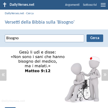
DailyVerses.net
Argomenti
Sottoscrivi
DailyVerses.net
›
Cerca
Versetti della Bibbia sulla 'Bisogno'
«
»