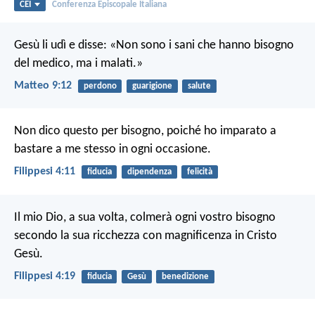
CEI
Conferenza Episcopale Italiana
Gesù li udì e disse: «Non sono i sani che hanno bisogno
del medico, ma i malati.»
Matteo 9:12
perdono
guarigione
salute
Non dico questo per bisogno, poiché ho imparato a
bastare a me stesso in ogni occasione.
Filippesi 4:11
fiducia
dipendenza
felicità
Il mio Dio, a sua volta, colmerà ogni vostro bisogno
secondo la sua ricchezza con magnificenza in Cristo
Gesù.
Filippesi 4:19
fiducia
Gesù
benedizione