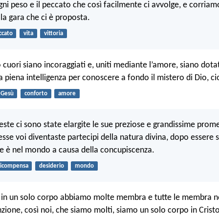
i peso e il peccato che così facilmente ci avvolge, e corriam
la gara che ci è proposta.
ccato
vita
vittoria
o cuori siano incoraggiati e, uniti mediante l’amore, siano dotati
a piena intelligenza per conoscere a fondo il mistero di Dio, ci
Gesù
conforto
amore
este ci sono state elargite le sue preziose e grandissime prom
sse voi diventaste partecipi della natura divina, dopo essere sf
e è nel mondo a causa della concupiscenza.
ricompensa
desiderio
mondo
 in un solo corpo abbiamo molte membra e tutte le membra 
ione, così noi, che siamo molti, siamo un solo corpo in Cristo