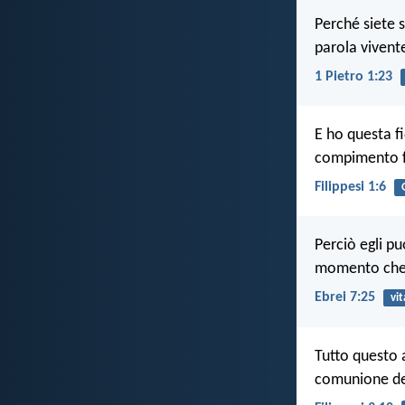
Perché siete s
parola vivent
1 Pietro 1:23
E ho questa f
compimento fi
Filippesi 1:6
Perciò egli pu
momento che v
Ebrei 7:25
vit
Tutto questo a
comunione del