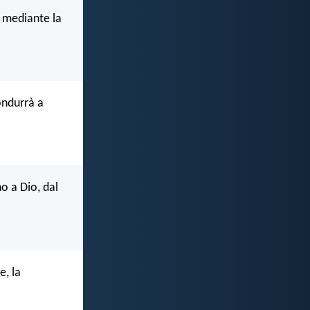
è mediante la
ondurrà a
o a Dio, dal
e, la