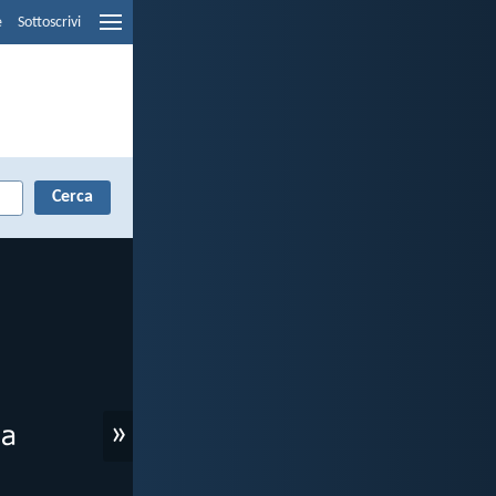
e
Sottoscrivi
»