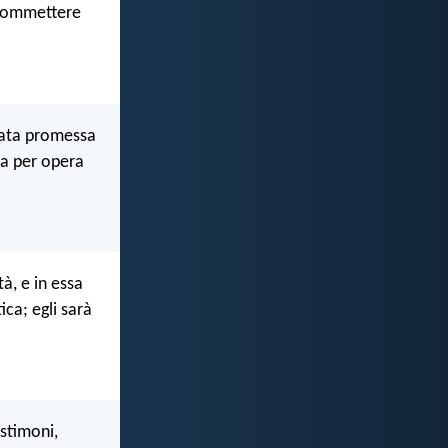
 commettere
tata promessa
ta per opera
à, e in essa
ca; egli sarà
stimoni,