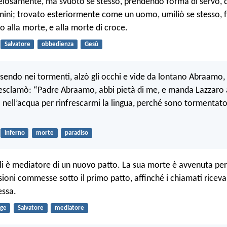
elosamente, ma svuotò se stesso, prendendo forma di servo,
omini; trovato esteriormente come un uomo, umiliò se stesso, 
o alla morte, e alla morte di croce.
Salvatore
obbedienza
Gesù
essendo nei tormenti, alzò gli occhi e vide da lontano Abraamo,
esclamò: “Padre Abraamo, abbi pietà di me, e manda Lazzaro a
o nell’acqua per rinfrescarmi la lingua, perché sono tormentato
inferno
morte
paradiso
li è mediatore di un nuovo patto. La sua morte è avvenuta pe
sioni commesse sotto il primo patto, affinché i chiamati riceva
essa.
gge
Salvatore
mediatore