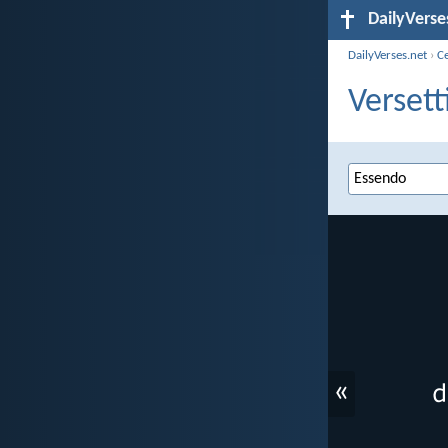
DailyVerse
DailyVerses.net
›
C
Versett
«