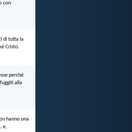
o con
 di tutta la
oè Cristo.
esse perché
uggiti alla
non hanno una
, e,