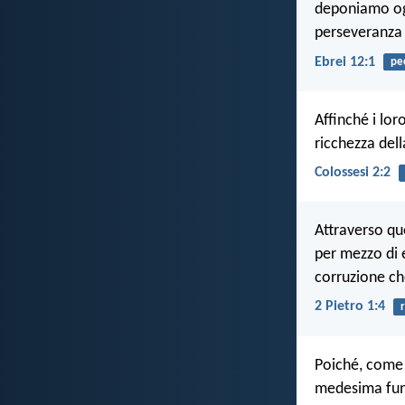
deponiamo ogn
perseveranza 
Ebrei 12:1
pe
Affinché i lor
ricchezza dell
Colossesi 2:2
Attraverso qu
per mezzo di e
corruzione ch
2 Pietro 1:4
Poiché, come
medesima funz