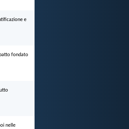
ntificazione e
 patto fondato
utto
oi nelle