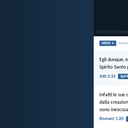
NR06
Nuova
Egli dunque, 
Spirito Santo
Atti 2:33
Spiri
Infatti le sue
dalla creazio
sono inescusab
Romani 1:20