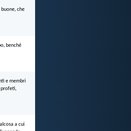
e buone, che
po, benché
anti e membri
 profeti,
alcosa a cui