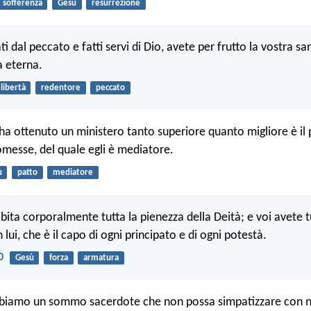
sofferenza
Gesù
resurrezione
ti dal peccato e fatti servi di Dio, avete per frutto la vostra sa
ta eterna.
libertà
redentore
peccato
 ha ottenuto un ministero tanto superiore quanto migliore è il
omesse, del quale egli è mediatore.
ù
patto
mediatore
abita corporalmente tutta la pienezza della Deità; e voi avete t
lui, che è il capo di ogni principato e di ogni potestà.
0
Gesù
forza
armatura
bbiamo un sommo sacerdote che non possa simpatizzare con n