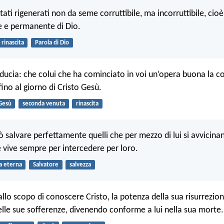
tati rigenerati non da seme corruttibile, ma incorruttibile, cio
e e permanente di Dio.
rinascita
Parola di Dio
iducia: che colui che ha cominciato in voi un’opera buona la c
no al giorno di Cristo Gesù.
Gesù
seconda venuta
rinascita
ò salvare perfettamente quelli che per mezzo di lui si avvicinan
ive sempre per intercedere per loro.
a eterna
Salvatore
salvezza
llo scopo di conoscere Cristo, la potenza della sua risurrezion
le sue sofferenze, divenendo conforme a lui nella sua morte.