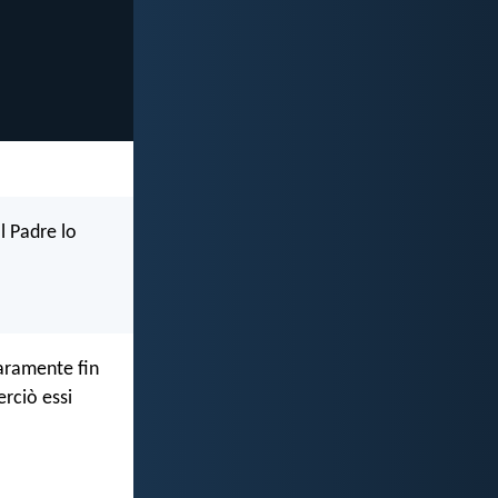
l Padre lo
hiaramente fin
rciò essi