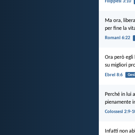
Filippesi 3:10
Ma ora, libera
per fine la vi
Romani 6:22
Ora però egli
su migliori pr
Ebrei 8:6
Ges
Perché in lui 
pienamente in 
Colossesi 2:9-1
Infatti non a