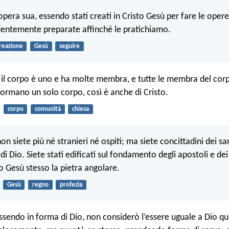
opera sua, essendo stati creati in Cristo Gesù per fare le oper
entemente preparate affinché le pratichiamo.
reazione
Gesù
seguire
il corpo è uno e ha molte membra, e tutte le membra del cor
formano un solo corpo, così è anche di Cristo.
corpo
comunità
chiesa
n siete più né stranieri né ospiti; ma siete concittadini dei s
 di Dio. Siete stati edificati sul fondamento degli apostoli e dei
o Gesù stesso la pietra angolare.
Gesù
regno
profezia
essendo in forma di Dio, non considerò l’essere uguale a Dio qu