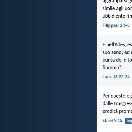
aggrapparsi g
simile agli u
ubbidiente fin
Filippesi 2:6-8
E nell’Ades, 
suo seno; ed 
punta del dit
fiamma”.
Luca 16:23-24
Per questo eg
dalle trasgres
eredità prom
Ebrei 9:15
le