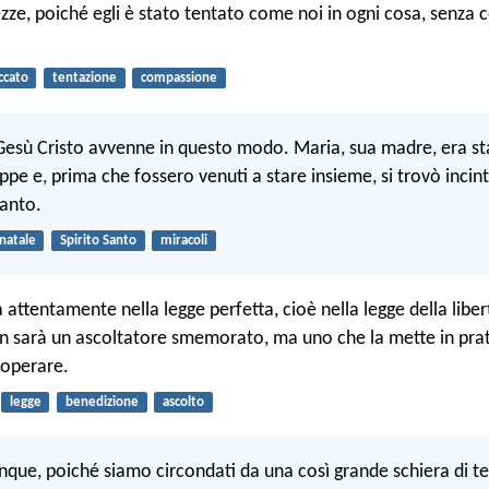
zze, poiché egli è stato tentato come noi in ogni cosa, senza
ccato
tentazione
compassione
 Gesù Cristo avvenne in questo modo. Maria, sua madre, era s
ppe e, prima che fossero venuti a stare insieme, si trovò incin
Santo.
natale
Spirito Santo
miracoli
attentamente nella legge perfetta, cioè nella legge della libert
n sarà un ascoltatore smemorato, ma uno che la mette in prati
 operare.
legge
benedizione
ascolto
nque, poiché siamo circondati da una così grande schiera di te