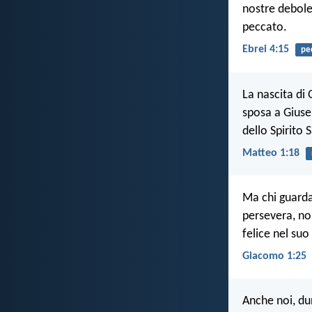
nostre debole
peccato.
Ebrei 4:15
pe
La nascita di
sposa a Giuse
dello Spirito 
Matteo 1:18
Ma chi guarda 
persevera, no
felice nel suo
Giacomo 1:25
Anche noi, du