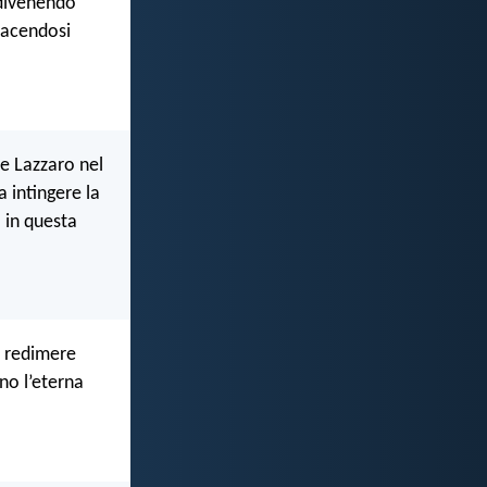
 divenendo
facendosi
 e Lazzaro nel
 intingere la
 in questa
r redimere
no l’eterna