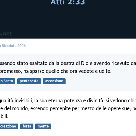
 Riveduta 2006
essendo stato esaltato dalla destra di Dio e avendo ricevuto da
 promesso, ha sparso quello che ora vedete e udite.
to Santo
pentecoste
ascensione
 qualità invisibili, la sua eterna potenza e divinità, si vedono c
ne del mondo, essendo percepite per mezzo delle opere sue; pe
ili.
creazione
forza
mente