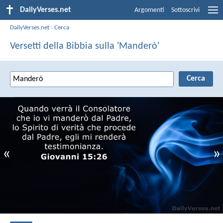
DailyVerses.net
Argomenti
Sottoscrivi
DailyVerses.net
›
Cerca
Versetti della Bibbia sulla 'Manderò'
«
»