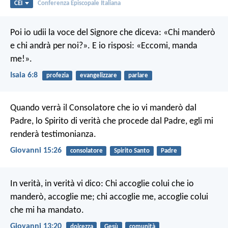
CEI
Conferenza Episcopale Italiana
Poi io udii la voce del Signore che diceva: «Chi manderò
e chi andrà per noi?». E io risposi: «Eccomi, manda
me!».
Isaia 6:8
profezia
evangelizzare
parlare
Quando verrà il Consolatore che io vi manderò dal
Padre, lo Spirito di verità che procede dal Padre, egli mi
renderà testimonianza.
Giovanni 15:26
consolatore
Spirito Santo
Padre
In verità, in verità vi dico: Chi accoglie colui che io
manderò, accoglie me; chi accoglie me, accoglie colui
che mi ha mandato.
Giovanni 13:20
dolcezza
Gesù
comunità