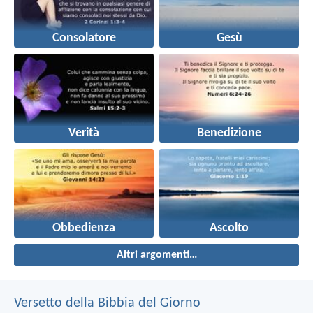
Consolatore
Gesù
Verità
Benedizione
Obbedienza
Ascolto
Altri argomenti…
Versetto della Bibbia del Giorno