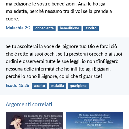
maledizione le vostre benedizioni. Anzi le ho gia
maledette, perché nessuno tra di voi se la prende a
cuore.
Malachia 2:2
obbedienza
benedizione
ascolto
Se tu ascolterai la voce del Signore tuo Dio e farai ciò
che è retto ai suoi occhi, se tu presterai orecchio ai suoi
ordini e osserverai tutte le sue leggi, io non t'infliggerò
nessuna delle infermità che ho inflitte agli Egiziani,
perché io sono il Signore, colui che ti guarisce!
Esodo 15:26
ascolto
malattia
guarigione
Argomenti correlati