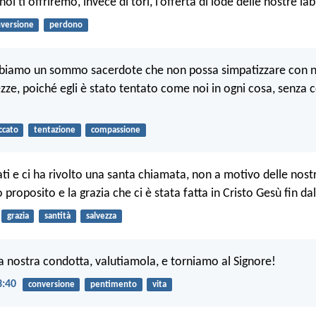
oi ti offriremo, invece di tori, l’offerta di lode delle nostre la
versione
perdono
bbiamo un sommo sacerdote che non possa simpatizzare con n
zze, poiché egli è stato tentato come noi in ogni cosa, senza
ccato
tentazione
compassione
vati e ci ha rivolto una santa chiamata, non a motivo delle nos
 proposito e la grazia che ci è stata fatta in Cristo Gesù fin dal
grazia
santità
salvezza
 nostra condotta, valutiamola, e torniamo al Signore!
3:40
conversione
pentimento
vita