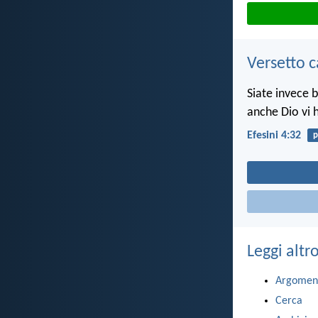
Versetto c
Siate invece b
anche Dio vi h
Efesini 4:32
p
Leggi altr
Argomen
Cerca