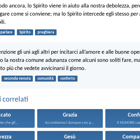
odo ancora, lo Spirito viene in aiuto alla nostra debolezza, pe
are come si conviene; ma lo Spirito intercede egli stesso
per 
ili.
parlare
Spirito
preghiera
zione gli uni agli altri per incitarci all’amore e alle buone op
 la nostra comune adunanza come alcuni sono soliti fare, m
to più che vedete avvicinarsi il giorno.
seconda venuta
comunità
conforto
correlati
ccato
Grazia
Conf
e che gli...
Accostiamoci dunque con piena...
Il SIGNORE cam
vezza
Gesù
Compas