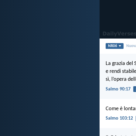
NR06
Nuova
La grazia del 
e rendi stabil
sì, l’opera de
Salmo 90:17
Come è lontano
Salmo 103:12