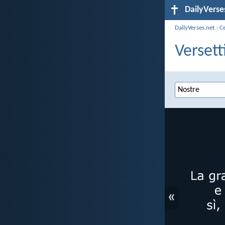
DailyVerse
DailyVerses.net
›
C
Versett
«