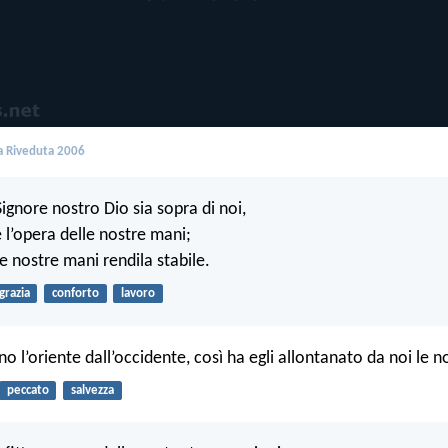
 Riveduta 2006
Signore nostro Dio sia sopra di noi,
e l’opera delle nostre mani;
lle nostre mani rendila stabile.
grazia
conforto
lavoro
 l’oriente dall’occidente, così ha egli allontanato da noi le n
peccato
salvezza