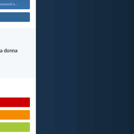
enevoli e...
lla donna