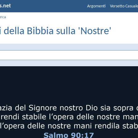
s.net
Argomenti
Versetto Casual
erca
i della Bibbia sulla 'Nostre'