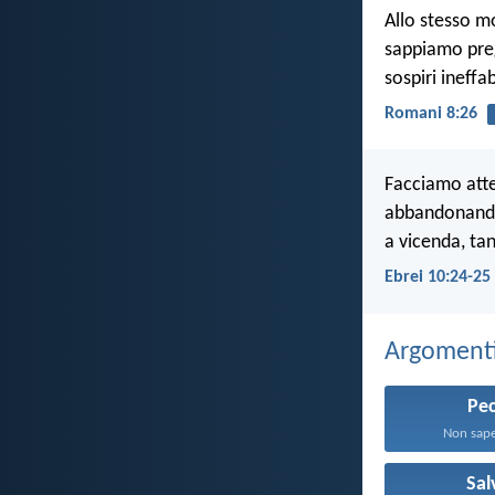
Allo stesso m
sappiamo preg
sospiri ineffab
Romani 8:26
Facciamo atten
abbandonando
a vicenda, tan
Ebrei 10:24-25
Argomenti 
Pe
Non sapet
Sal