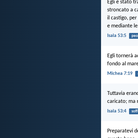
Egli è stato t
stroncato a ca
il castigo, pe
e mediante le 
Isaia 53:5
pec
Egli tornerà a
fondo al mare 
Michea 7:19
Tuttavia erano
caricato; ma 
Isaia 53:4
sof
Preparatevi de