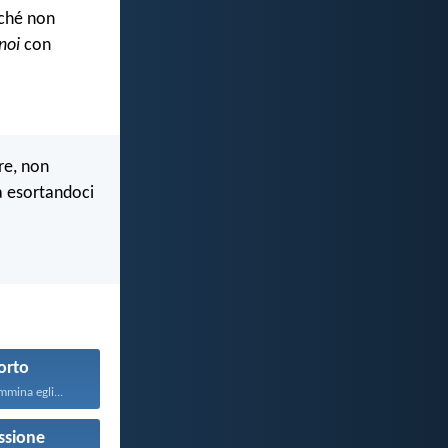
rché non
noi
con
ere, non
a esortandoci
orto
mina egli...
sione