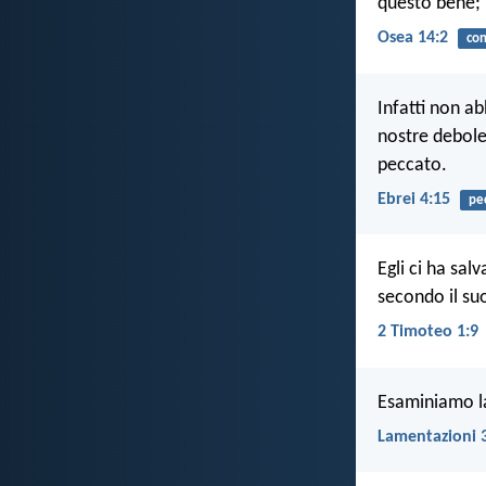
questo bene; n
Osea 14:2
con
Infatti non a
nostre debole
peccato.
Ebrei 4:15
pe
Egli ci ha sal
secondo il suo
2 Timoteo 1:9
Esaminiamo la
Lamentazioni 