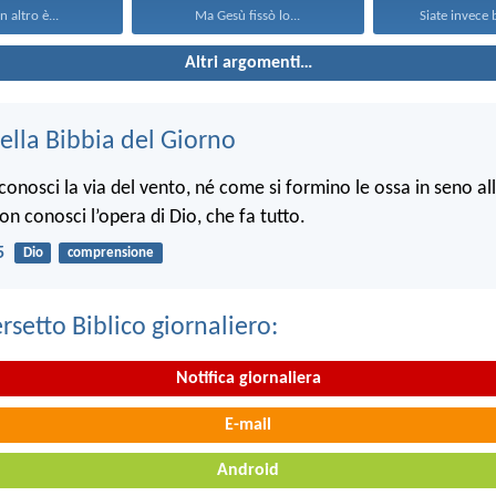
n altro è...
Ma Gesù fissò lo...
Siate invece b
Altri argomenti…
ella Bibbia del Giorno
onosci la via del vento, né come si formino le ossa in seno a
non conosci l’opera di Dio, che fa tutto.
5
Dio
comprensione
ersetto Biblico giornaliero:
Notifica giornaliera
E-mail
Android