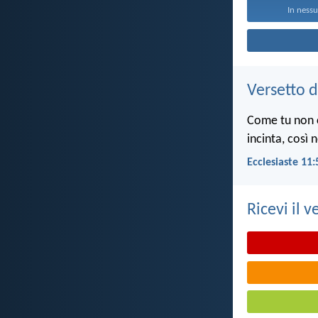
In nessu
Versetto d
Come tu non c
incinta, così 
Ecclesiaste 11:
Ricevi il v