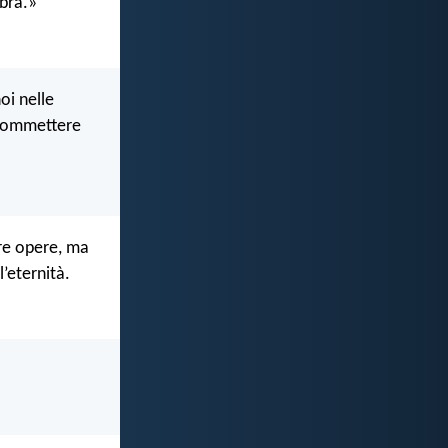
bbra.»
oi nelle
 commettere
tre opere, ma
l’eternità.