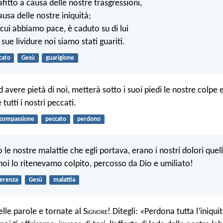
rafitto a causa delle nostre trasgressioni,
usa delle nostre iniquità;
r cui abbiamo pace, è caduto su di lui
sue lividure noi siamo stati guariti.
cato
Gesù
guarigione
d avere pietà di noi, metterà sotto i suoi piedi le nostre colpe e
tutti i nostri peccati.
compassione
peccato
perdono
 le nostre malattie che egli portava, erano i nostri dolori quelli
noi lo ritenevamo colpito, percosso da Dio e umiliato!
ferenza
Gesù
malattia
lle parole e tornate al S
ignore
! Ditegli: «Perdona tutta l’iniqui